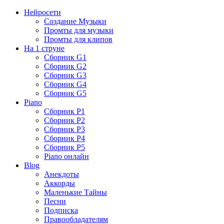
Нейросети
Создание Музыки
Промты для музыки
Промты для клипов
На 1 струне
Сборник G1
Сборник G2
Сборник G3
Сборник G4
Сборник G5
Piano
Сборник P1
Сборник P2
Сборник P3
Сборник P4
Сборник P5
Piano онлайн
Blog
Анекдоты
Аккорды
Маленькие Тайны
Песни
Подписка
Правообладателям