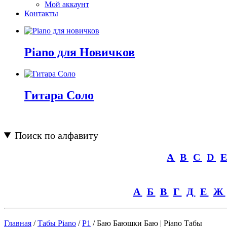
Мой аккаунт
Контакты
Piano для Новичков
Гитара Соло
Поиск по алфавиту
A
B
C
D
А
Б
В
Г
Д
Е
Ж
Главная
/
Табы Piano
/
P1
/ Баю Баюшки Баю | Piano Табы