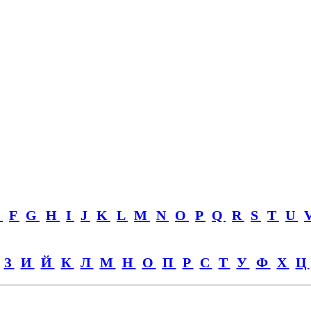
E
F
G
H
I
J
K
L
M
N
O
P
Q
R
S
T
U
З
И
Й
К
Л
М
Н
О
П
Р
С
Т
У
Ф
Х
Ц