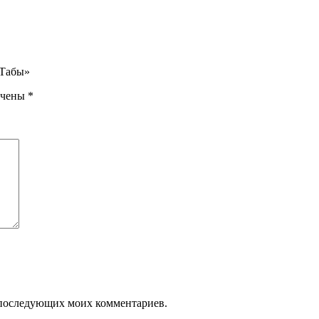
 Табы»
ечены
*
ля последующих моих комментариев.