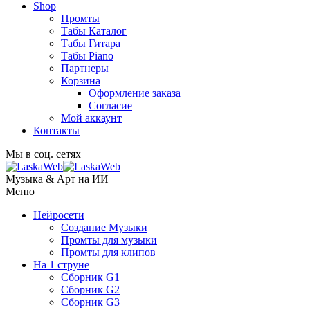
Shop
Промты
Табы Каталог
Табы Гитара
Табы Piano
Партнеры
Корзина
Оформление заказа
Согласие
Мой аккаунт
Контакты
Мы в соц. сетях
Музыка & Арт на ИИ
Меню
Нейросети
Создание Музыки
Промты для музыки
Промты для клипов
На 1 струне
Сборник G1
Сборник G2
Сборник G3