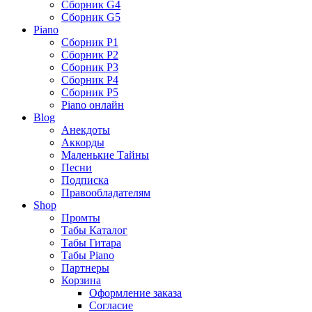
Сборник G4
Сборник G5
Piano
Сборник P1
Сборник P2
Сборник P3
Сборник P4
Сборник P5
Piano онлайн
Blog
Анекдоты
Аккорды
Маленькие Тайны
Песни
Подписка
Правообладателям
Shop
Промты
Табы Каталог
Табы Гитара
Табы Piano
Партнеры
Корзина
Оформление заказа
Согласие