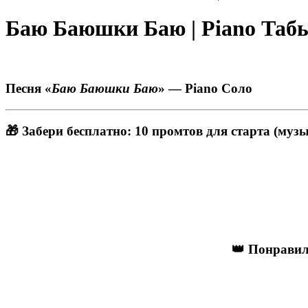
Баю Баюшки Баю | Piano Таб
Песня «
Баю Баюшки Баю
» — Piano Соло
🎁 Забери бесплатно: 10 промтов для старта (музы
👑 Понравил