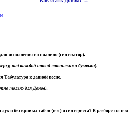
Как стать Доном? →
бы
 для исполнения на пианино (синтезатор).
верху, над каждой нотой латинскими буквами
).
ся Табулатура к данной песне.
пно только для Донов).
 слух и без кривых табов (нот)
из
интернета? В разборе ты по