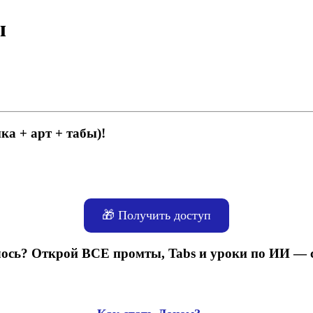
ы
ка + арт + табы)!
🎁 Получить доступ
ось? Открой ВСЕ промты, Tabs и уроки по ИИ — 