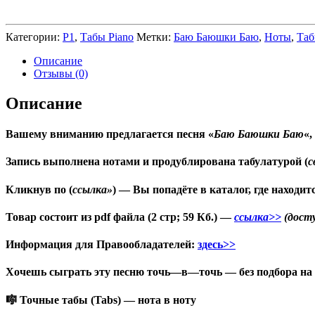
Категории:
P1
,
Табы Piano
Метки:
Баю Баюшки Баю
,
Ноты
,
Та
Описание
Отзывы (0)
Описание
Вашему вниманию предлагается песня «
Баю Баюшки Баю
«,
Запись выполнена нотами и продублирована табулатурой (
с
Кликнув по (
ссылка»
) — Вы попадёте в каталог, где находит
Товар состоит из pdf файла (2 стр; 59 Кб.) —
ссылка>>
(досту
Информация для Правообладателей:
здесь>>
Хочешь сыграть эту песню точь
—
в
—
точь — без подбора на
🎼 Точные табы
(
Tabs
)
— нота в ноту