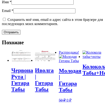
Имя
*
Email
*
Сохранить моё имя, email и адрес сайта в этом браузере для
последующих моих комментариев.
Похожие
Распродажа!
Колокол
Червона
Иволга
Молодая
Табы+Н
Рута |
|
|
Гитара
Гитара
Гитара
Табы
Табы
Табы
Первоначальная
Текущая
50
₽
0
₽
цена
цена: