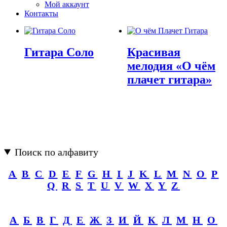
Мой аккаунт
Контакты
Гитара Соло
Красивая
мелодия «О чём
плачет гитара»
Поиск по алфавиту
A
B
C
D
E
F
G
H
I
J
K
L
M
N
O
P
Q
R
S
T
U
V
W
X
Y
Z
А
Б
В
Г
Д
Е
Ж
З
И
Й
К
Л
М
Н
О