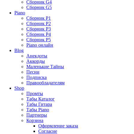
Сборник G4
Сборник G5
Piano
Сборник P1
Сборник P2
Сборник P3
Сборник P4
Сборник P5
Piano онлайн
Blog
Анекдоты
Аккорды
Маленькие Тайны
Песни
Подписка
Правообладателям
Shop
Промты
Табы Каталог
Табы Гитара
Табы Piano
Партнеры
Корзина
Оформление заказа
Согласие