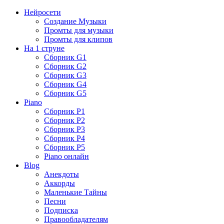
Нейросети
Создание Музыки
Промты для музыки
Промты для клипов
На 1 струне
Сборник G1
Сборник G2
Сборник G3
Сборник G4
Сборник G5
Piano
Сборник P1
Сборник P2
Сборник P3
Сборник P4
Сборник P5
Piano онлайн
Blog
Анекдоты
Аккорды
Маленькие Тайны
Песни
Подписка
Правообладателям