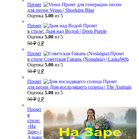
Промт
для песни Venus | Shocking Blue
Оценка
5.00
из 5
Промт
в стиле: Дым над Водой | Deep Purple
Оценка
5.00
из 5
Первоначальная
Текущая
50
₽
0
₽
цена
цена:
составляла
Промт
0 ₽.
в стиле Советская Гавань (Nostalgia) | LaskaWeb
50 ₽.
Оценка
5.00
из 5
Первоначальная
Текущая
50
₽
0
₽
цена
цена:
составляла
Промт
0 ₽.
для песни Дом восходящего солнца | The Animals
50 ₽.
Оценка
5.00
из 5
Первоначальная
Текущая
50
₽
0
₽
цена
цена:
составляла
Промт
0 ₽.
в
50 ₽.
стиле:
«На
Заре» |
Альянс