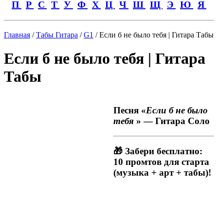
П
Р
С
Т
У
Ф
Х
Ц
Ч
Ш
Щ
Э
Ю
Я
Главная
/
Табы Гитара
/
G1
/ Если б не было тебя | Гитара Табы
Если б не было тебя | Гитара
Табы
Песня «
Если б не было
тебя
» — Гитара Соло
🎁 Забери бесплатно:
10 промтов для старта
(музыка + арт + табы)!