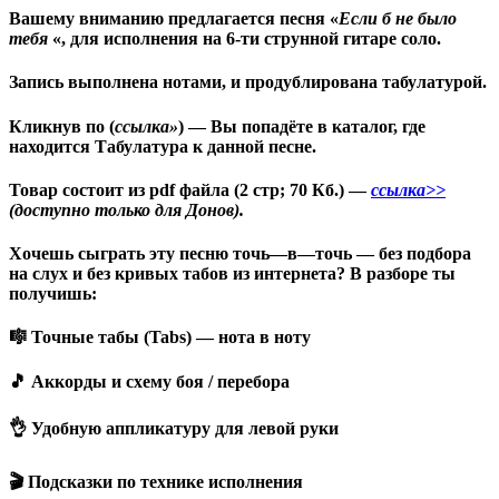
Вашему вниманию предлагается песня «
Если б не было
тебя
«, для исполнения на 6-ти струнной гитаре соло.
Запись выполнена нотами, и продублирована табулатурой.
Кликнув по (
ссылка»
) — Вы попадёте в каталог, где
находится Табулатура к данной песне.
Товар состоит из pdf файла (2 стр; 70 Кб.) —
ссылка>>
(доступно только для Донов).
Хочешь сыграть эту песню точь
—
в
—
точь — без подбора
на слух и без кривых табов
из
интернета? В разборе ты
получишь
:
🎼 Точные табы
(
Tabs
)
— нота в ноту
🎵 Аккорды и схему боя / перебора
👌 Удобную аппликатуру
для
левой руки
🎬 Подсказки
по
технике исполнения