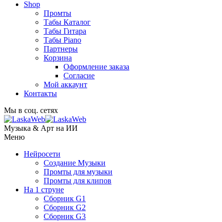
Shop
Промты
Табы Каталог
Табы Гитара
Табы Piano
Партнеры
Корзина
Оформление заказа
Согласие
Мой аккаунт
Контакты
Мы в соц. сетях
Музыка & Арт на ИИ
Меню
Нейросети
Создание Музыки
Промты для музыки
Промты для клипов
На 1 струне
Сборник G1
Сборник G2
Сборник G3