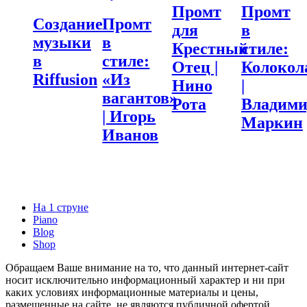
Промт
Промт
Создание
Промт
для
в
музыки
в
Крестный
стиле:
в
стиле:
Отец |
Колокол
Riffusion
«Из
Нино
|
вагантов»
Рота
Владим
| Игорь
Маркин
Иванов
На 1 струне
Piano
Blog
Shop
Обращаем Ваше внимание на то, что данный интернет-сайт
носит исключительно информационный характер и ни при
каких условиях информационные материалы и цены,
размещенные на сайте, не являются публичной офертой,