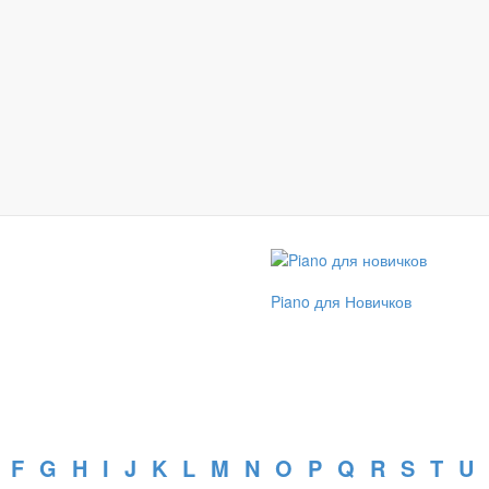
Piano для Новичков
F
G
H
I
J
K
L
M
N
O
P
Q
R
S
T
U