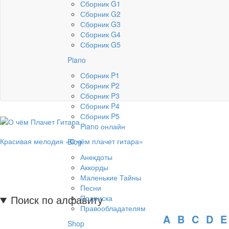
Сборник G1
Сборник G2
Сборник G3
Сборник G4
Сборник G5
Piano
Сборник P1
Сборник P2
Сборник P3
Сборник P4
Сборник P5
Piano онлайн
Красивая мелодия «О чём плачет гитара»
Blog
Анекдоты
Аккорды
Маленькие Тайны
Песни
Поиск по алфавиту
Подписка
Правообладателям
A
B
C
D
E
Shop