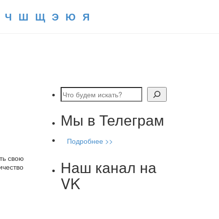
Ч
Ш
Щ
Э
Ю
Я
Поиск
Мы в Телеграм
Подробнее >>
ть свою
Наш канал на
ичество
VK