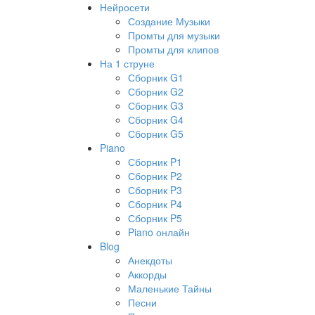
Нейросети
Создание Музыки
Промты для музыки
Промты для клипов
На 1 струне
Сборник G1
Сборник G2
Сборник G3
Сборник G4
Сборник G5
Piano
Сборник P1
Сборник P2
Сборник P3
Сборник P4
Сборник P5
Piano онлайн
Blog
Анекдоты
Аккорды
Маленькие Тайны
Песни