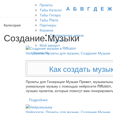
Промты
А
Б
В
Г
Д
Е
Ж
Табы Каталог
Табы Гитара
Табы Piano
Категория
Партнеры
Корзина
Создание Музыки
Оформление заказа
Согласие
Мой аккаунт
Контакты
Нейросети
,
Промты для музыки
,
Создание Музыки
Как создать музык
Промты для Генерации Музыки Привет, музыкальные 
уникальную музыку с помощью нейросети Riffusion,
лучших промтов, которые помогут вам генерирова
Подробнее
Нейросети
,
Промты для музыки
,
Создание Музыки