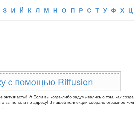
З
И
Й
К
Л
М
Н
О
П
Р
С
Т
У
Ф
Х
Ц
у с помощью Riffusion
энтузиасты! 🎶 Если вы когда-либо задумывались о том, как созда
 то вы попали по адресу! В нашей коллекции собрано огромное кол
ть…