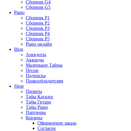
Сборник G4
Сборник G5
Piano
Сборник P1
Сборник P2
Сборник P3
Сборник P4
Сборник P5
Piano онлайн
Blog
Анекдоты
Аккорды
Маленькие Тайны
Песни
Подписка
Правообладателям
Shop
Промты
Табы Каталог
Табы Гитара
Табы Piano
Партнеры
Корзина
Оформление заказа
Согласие