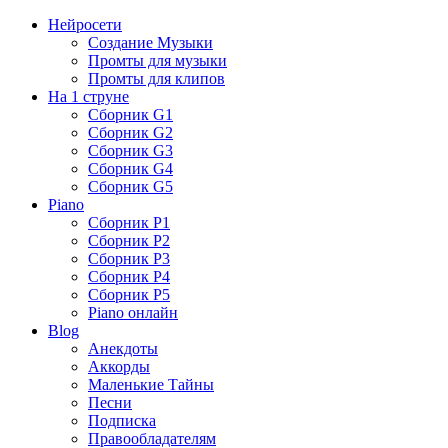
Нейросети
Создание Музыки
Промты для музыки
Промты для клипов
На 1 струне
Сборник G1
Сборник G2
Сборник G3
Сборник G4
Сборник G5
Piano
Сборник P1
Сборник P2
Сборник P3
Сборник P4
Сборник P5
Piano онлайн
Blog
Анекдоты
Аккорды
Маленькие Тайны
Песни
Подписка
Правообладателям