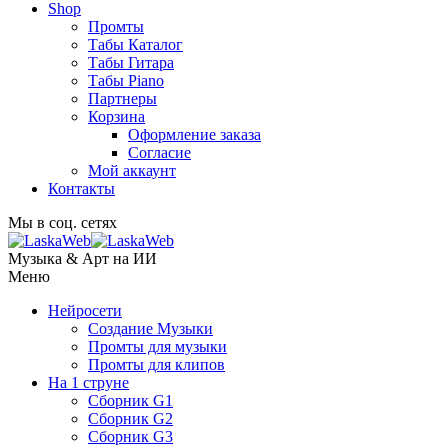
Shop
Промты
Табы Каталог
Табы Гитара
Табы Piano
Партнеры
Корзина
Оформление заказа
Согласие
Мой аккаунт
Контакты
Мы в соц. сетях
Музыка & Арт на ИИ
Меню
Нейросети
Создание Музыки
Промты для музыки
Промты для клипов
На 1 струне
Сборник G1
Сборник G2
Сборник G3