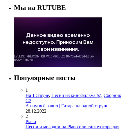
Мы на RUTUBE
Популярные посты
1
На 1 струне
,
Песни из кинофильма (s)
,
Сборник
G2
А нам всё равно | Гитара на одной струне
28.12.2022
2
Piano
Песни и мелодии на Piano или синтезаторе для