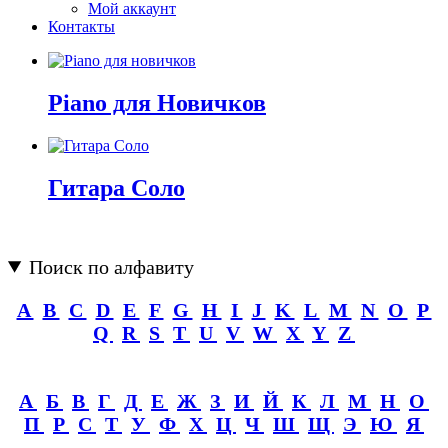
Мой аккаунт
Контакты
Piano для Новичков
Гитара Соло
Поиск по алфавиту
A
B
C
D
E
F
G
H
I
J
K
L
M
N
O
P
Q
R
S
T
U
V
W
X
Y
Z
А
Б
В
Г
Д
Е
Ж
З
И
Й
К
Л
М
Н
О
П
Р
С
Т
У
Ф
Х
Ц
Ч
Ш
Щ
Э
Ю
Я