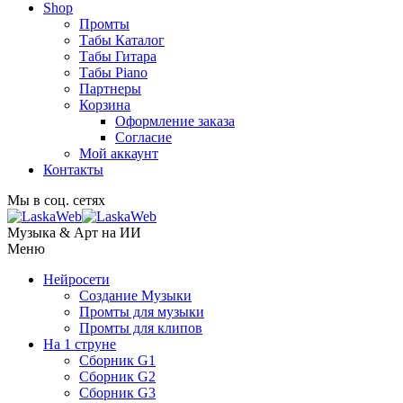
Shop
Промты
Табы Каталог
Табы Гитара
Табы Piano
Партнеры
Корзина
Оформление заказа
Согласие
Мой аккаунт
Контакты
Мы в соц. сетях
Музыка & Арт на ИИ
Меню
Нейросети
Создание Музыки
Промты для музыки
Промты для клипов
На 1 струне
Сборник G1
Сборник G2
Сборник G3