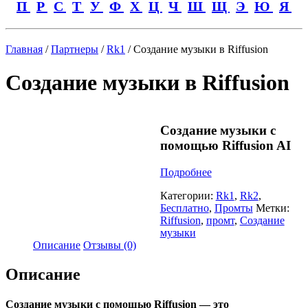
П
Р
С
Т
У
Ф
Х
Ц
Ч
Ш
Щ
Э
Ю
Я
Главная
/
Партнеры
/
Rk1
/ Создание музыки в Riffusion
Создание музыки в Riffusion
Создание музыки с
помощью Riffusion AI
Подробнее
Категории:
Rk1
,
Rk2
,
Бесплатно
,
Промты
Метки:
Riffusion
,
промт
,
Создание
музыки
Описание
Отзывы (0)
Описание
Создание музыки с помощью Riffusion — это