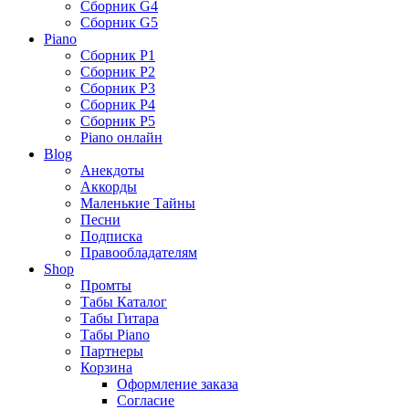
Сборник G4
Сборник G5
Piano
Сборник P1
Сборник P2
Сборник P3
Сборник P4
Сборник P5
Piano онлайн
Blog
Анекдоты
Аккорды
Маленькие Тайны
Песни
Подписка
Правообладателям
Shop
Промты
Табы Каталог
Табы Гитара
Табы Piano
Партнеры
Корзина
Оформление заказа
Согласие