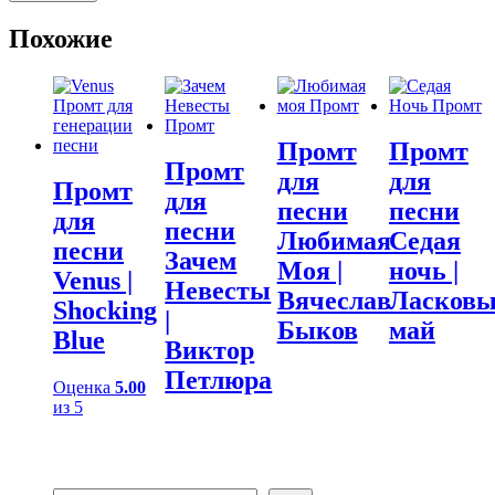
Похожие
Промт
Промт
Промт
для
для
Промт
для
песни
песни
для
песни
Любимая
Седая
песни
Зачем
Моя |
ночь |
Venus |
Невесты
Вячеслав
Ласков
Shocking
|
Быков
май
Blue
Виктор
Петлюра
Оценка
5.00
из 5