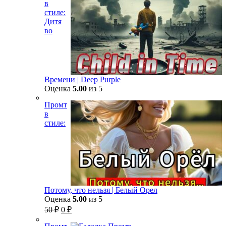
в
50 ₽.
стиле:
Дитя
во
Времени | Deep Purple
Оценка
5.00
из 5
Промт
в
стиле:
Потому, что нельзя | Белый Орел
Оценка
5.00
из 5
Первоначальная
Текущая
50
₽
0
₽
цена
цена:
составляла