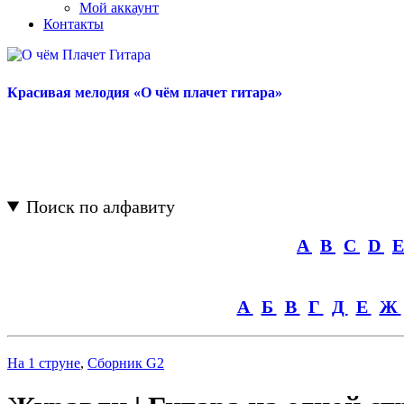
Мой аккаунт
Контакты
Красивая мелодия «О чём плачет гитара»
Поиск по алфавиту
A
B
C
D
А
Б
В
Г
Д
Е
Ж
На 1 струне
,
Сборник G2