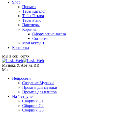
Shop
Промты
Табы Каталог
Табы Гитара
Табы Piano
Партнеры
Корзина
Оформление заказа
Согласие
Мой аккаунт
Контакты
Мы в соц. сетях
Музыка & Арт на ИИ
Меню
Нейросети
Создание Музыки
Промты для музыки
Промты для клипов
На 1 струне
Сборник G1
Сборник G2
Сборник G3