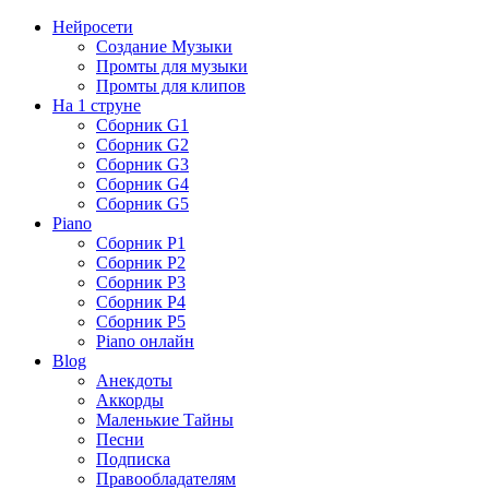
Нейросети
Создание Музыки
Промты для музыки
Промты для клипов
На 1 струне
Сборник G1
Сборник G2
Сборник G3
Сборник G4
Сборник G5
Piano
Сборник P1
Сборник P2
Сборник P3
Сборник P4
Сборник P5
Piano онлайн
Blog
Анекдоты
Аккорды
Маленькие Тайны
Песни
Подписка
Правообладателям