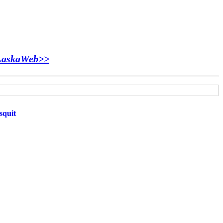
LaskaWeb>>
squit