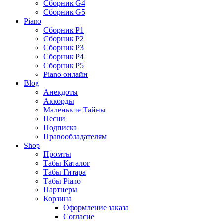
Сборник G4
Сборник G5
Piano
Сборник P1
Сборник P2
Сборник P3
Сборник P4
Сборник P5
Piano онлайн
Blog
Анекдоты
Аккорды
Маленькие Тайны
Песни
Подписка
Правообладателям
Shop
Промты
Табы Каталог
Табы Гитара
Табы Piano
Партнеры
Корзина
Оформление заказа
Согласие