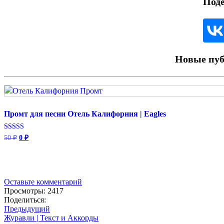
Под
Новые пуб
Промт для песни Отель Калифорния | Eagles
Оценка
Первоначальная
Текущая
50
₽
0
₽
5.00
цена
цена:
из 5
составляла
0 ₽.
50 ₽.
Оставьте комментарий
Просмотры: 2417
Поделиться:
Предыдущий
Журавли | Текст и Аккорды