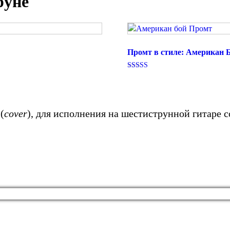
руне
Промт в стиле: Американ 
Оценка
5.00
из 5
 (
cover
), для исполнения на шестиструнной гитаре с