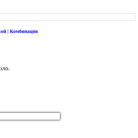
Бой | Комбинация
оло.