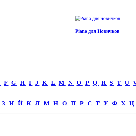
Piano для Новичков
E
F
G
H
I
J
K
L
M
N
O
P
Q
R
S
T
U
З
И
Й
К
Л
М
Н
О
П
Р
С
Т
У
Ф
Х
Ц