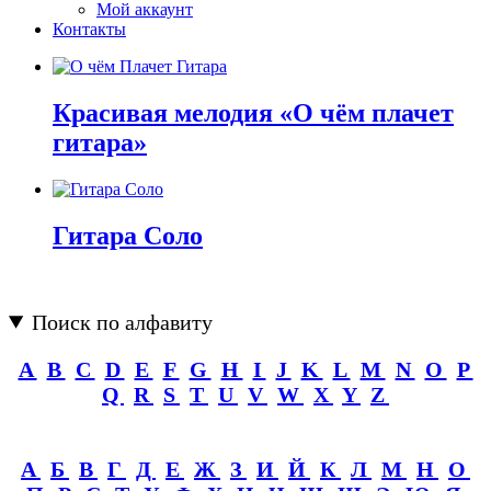
Мой аккаунт
Контакты
Красивая мелодия «О чём плачет
гитара»
Гитара Соло
Поиск по алфавиту
A
B
C
D
E
F
G
H
I
J
K
L
M
N
O
P
Q
R
S
T
U
V
W
X
Y
Z
А
Б
В
Г
Д
Е
Ж
З
И
Й
К
Л
М
Н
О