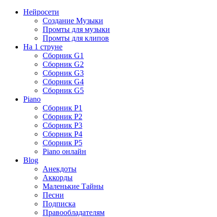
Нейросети
Создание Музыки
Промты для музыки
Промты для клипов
На 1 струне
Сборник G1
Сборник G2
Сборник G3
Сборник G4
Сборник G5
Piano
Сборник P1
Сборник P2
Сборник P3
Сборник P4
Сборник P5
Piano онлайн
Blog
Анекдоты
Аккорды
Маленькие Тайны
Песни
Подписка
Правообладателям