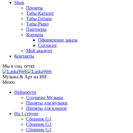
Shop
Промты
Табы Каталог
Табы Гитара
Табы Piano
Партнеры
Корзина
Оформление заказа
Согласие
Мой аккаунт
Контакты
Мы в соц. сетях
Музыка & Арт на ИИ
Меню
Нейросети
Создание Музыки
Промты для музыки
Промты для клипов
На 1 струне
Сборник G1
Сборник G2
Сборник G3