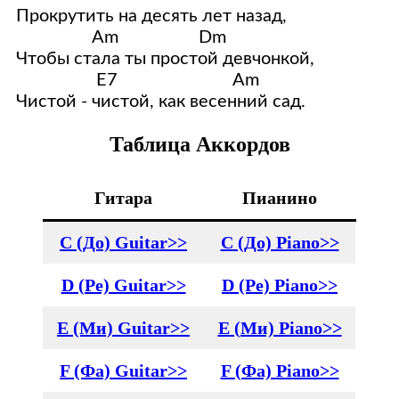
  Прокрутить на десять лет назад,
                   Am                  Dm
  Чтобы стала ты простой девчонкой,   
                    E7                          Am
  Чистой - чистой, как весенний сад.
Таблица Аккордов
Гитара
Пианино
C (До) Guitar>>
C (До) Piano>>
D (Ре) Guitar>>
D (Ре) Piano>>
E (Ми) Guitar>>
E (Ми) Piano>>
F (Фа) Guitar>>
F (Фа) Piano>>