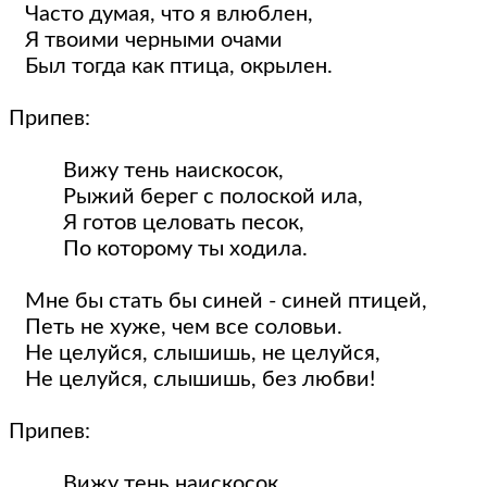
   Часто думая, что я влюблен,
   Я твоими черными очами 
   Был тогда как птица, окрылен.
Припев:
          Вижу тень наискосок,
          Рыжий берег с полоской ила,
          Я готов целовать песок,
          По которому ты ходила.
   Мне бы стать бы синей - синей птицей,
   Петь не хуже, чем все соловьи.
   Не целуйся, слышишь, не целуйся,
   Не целуйся, слышишь, без любви!
Припев:
          Вижу тень наискосок,