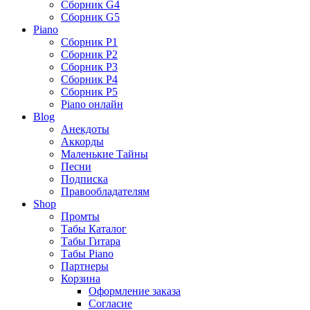
Сборник G4
Сборник G5
Piano
Сборник P1
Сборник P2
Сборник P3
Сборник P4
Сборник P5
Piano онлайн
Blog
Анекдоты
Аккорды
Маленькие Тайны
Песни
Подписка
Правообладателям
Shop
Промты
Табы Каталог
Табы Гитара
Табы Piano
Партнеры
Корзина
Оформление заказа
Согласие