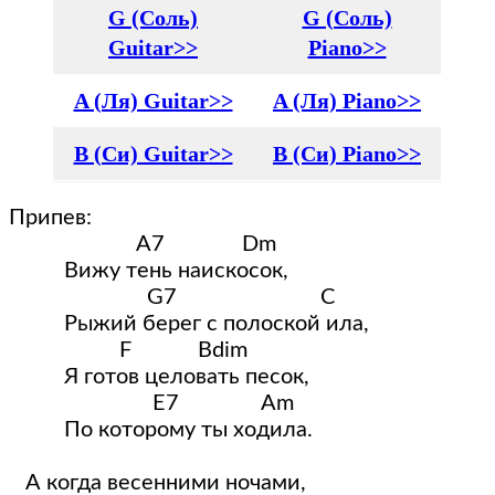
G (Соль)
G (Соль)
Guitar>>
Piano>>
A (Ля) Guitar>>
A (Ля) Piano>>
B (Си) Guitar>>
B (Си) Piano>>
Припев:
                       A7              Dm
          Вижу тень наискосок,
                         G7                          C
          Рыжий берег с полоской ила,
                    F            Bdim
          Я готов целовать песок,
                          E7               Am
          По которому ты ходила.
   А когда весенними ночами,