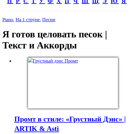
П
Р
С
Т
У
Ф
Х
Ц
Ч
Ш
Щ
Э
Ю
Я
Piano
,
На 1 струне
,
Песни
Я готов целовать песок |
Текст и Аккорды
Промт в стиле: «Грустный Дэнс» |
ARTIK & Asti