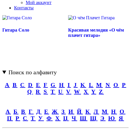
Мой аккаунт
Контакты
Гитара Соло
Красивая мелодия «О чём
плачет гитара»
Поиск по алфавиту
A
B
C
D
E
F
G
H
I
J
K
L
M
N
O
P
Q
R
S
T
U
V
W
X
Y
Z
А
Б
В
Г
Д
Е
Ж
З
И
Й
К
Л
М
Н
О
П
Р
С
Т
У
Ф
Х
Ц
Ч
Ш
Щ
Э
Ю
Я