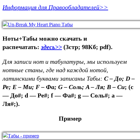
Информация для Правообладателей>>
Ноты+Табы можно скачать и
распечатать:
здесь>>
(3стр; 98Кб; pdf).
Для записи нот и табулатуры, мы используем
нотные станы, где над каждой нотой,
латинскими буквами записаны Табы:
C – До; D –
Ре; E – Ми; F – Фа; G – Соль; A – Ля; B – Си
;
(c
— До#; d — Ре#; f — Фа#; g — Соль#; a —
Ля#;).
Пример