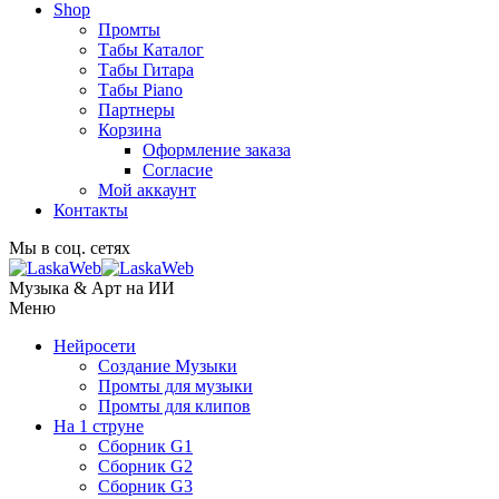
Shop
Промты
Табы Каталог
Табы Гитара
Табы Piano
Партнеры
Корзина
Оформление заказа
Согласие
Мой аккаунт
Контакты
Мы в соц. сетях
Музыка & Арт на ИИ
Меню
Нейросети
Создание Музыки
Промты для музыки
Промты для клипов
На 1 струне
Сборник G1
Сборник G2
Сборник G3