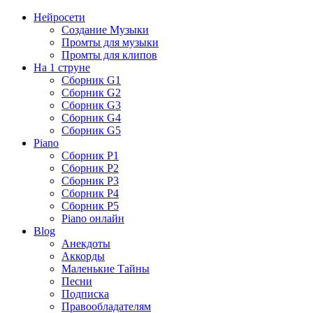
Нейросети
Создание Музыки
Промты для музыки
Промты для клипов
На 1 струне
Сборник G1
Сборник G2
Сборник G3
Сборник G4
Сборник G5
Piano
Сборник P1
Сборник P2
Сборник P3
Сборник P4
Сборник P5
Piano онлайн
Blog
Анекдоты
Аккорды
Маленькие Тайны
Песни
Подписка
Правообладателям