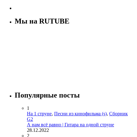
Мы на RUTUBE
Популярные посты
1
На 1 струне
,
Песни из кинофильма (s)
,
Сборник
G2
А нам всё равно | Гитара на одной струне
28.12.2022
2