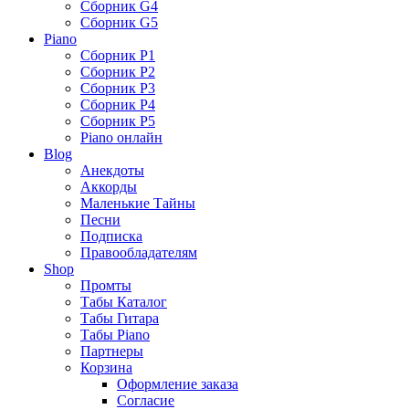
Сборник G4
Сборник G5
Piano
Сборник P1
Сборник P2
Сборник P3
Сборник P4
Сборник P5
Piano онлайн
Blog
Анекдоты
Аккорды
Маленькие Тайны
Песни
Подписка
Правообладателям
Shop
Промты
Табы Каталог
Табы Гитара
Табы Piano
Партнеры
Корзина
Оформление заказа
Согласие