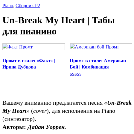
Piano
,
Сборник P2
Un-Break My Heart | Табы
для пианино
Промт в стиле: «Факт» |
Промт в стиле: Американ
Ирина Дубцова
Бой | Комбинация
Оценка
5.00
из 5
Вашему вниманию предлагается песня «
Un-Break
My Heart
» (
cover
), для исполнения на Piano
(синтезатор).
Авторы:
Дайан Уоррен.