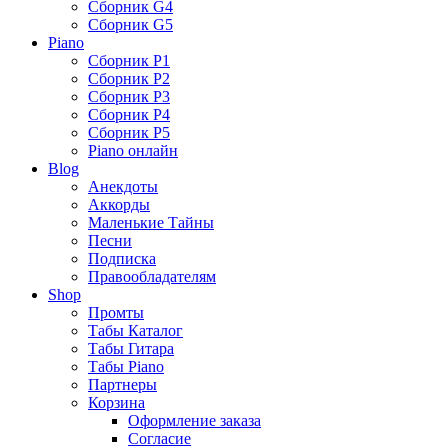
Сборник G4
Сборник G5
Piano
Сборник P1
Сборник P2
Сборник P3
Сборник P4
Сборник P5
Piano онлайн
Blog
Анекдоты
Аккорды
Маленькие Тайны
Песни
Подписка
Правообладателям
Shop
Промты
Табы Каталог
Табы Гитара
Табы Piano
Партнеры
Корзина
Оформление заказа
Согласие