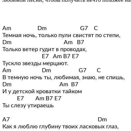
Am                  Dm                       G7    C

Темная ночь, только пули свистят по степи,

Dm                                    Am   B7

Только ветер гудит в проводах,

                           E7   Am B7 E7   

Тускло звезды мерцают.

Am                     Dm                   G7       C

В темную ночь ты, любимая, знаю, не спишь,

Dm                                 Am  B7

И у детской кроватки тайком

          E7        Am B7 E7   

Ты слезу утираешь

A7                                                            Dm

Как я люблю глубину твоих ласковых глаз,
