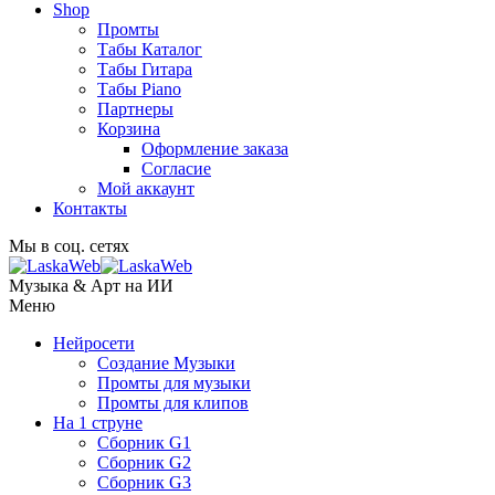
Shop
Промты
Табы Каталог
Табы Гитара
Табы Piano
Партнеры
Корзина
Оформление заказа
Согласие
Мой аккаунт
Контакты
Мы в соц. сетях
Музыка & Арт на ИИ
Меню
Нейросети
Создание Музыки
Промты для музыки
Промты для клипов
На 1 струне
Сборник G1
Сборник G2
Сборник G3