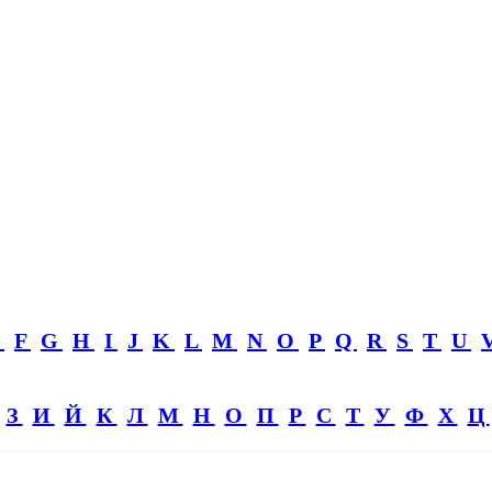
E
F
G
H
I
J
K
L
M
N
O
P
Q
R
S
T
U
З
И
Й
К
Л
М
Н
О
П
Р
С
Т
У
Ф
Х
Ц