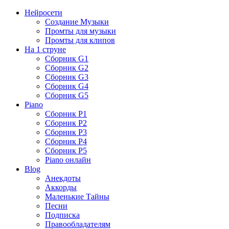
Нейросети
Создание Музыки
Промты для музыки
Промты для клипов
На 1 струне
Сборник G1
Сборник G2
Сборник G3
Сборник G4
Сборник G5
Piano
Сборник P1
Сборник P2
Сборник P3
Сборник P4
Сборник P5
Piano онлайн
Blog
Анекдоты
Аккорды
Маленькие Тайны
Песни
Подписка
Правообладателям