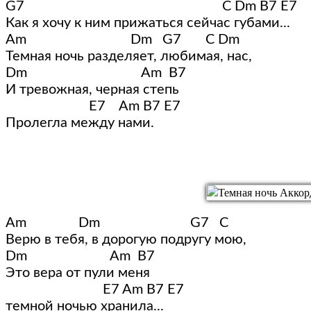
G7                                                         C Dm B7 E7

Как я хочу к ним прижаться сейчас губами...

Am                              Dm   G7       C Dm

Темная ночь разделяет, любимая, нас,

Dm                                 Am  B7

И тревожная, черная степь

                        E7    Am B7 E7   

Пролегла между нами.
Am               Dm                          G7   C

Верю в тебя, в дорогую подругу мою,

Dm                        Am  B7

Это вера от пули меня 

                            E7 Am B7 E7 

темной ночью хранила...
