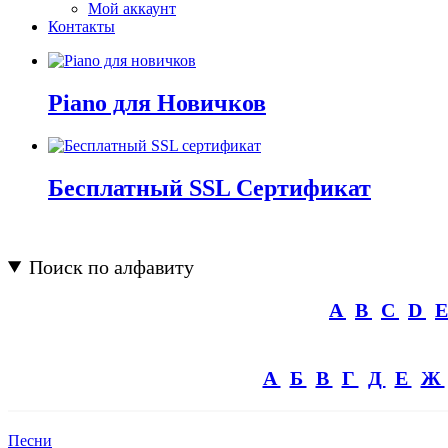
Мой аккаунт
Контакты
Piano для Новичков
Бесплатный SSL Сертификат
Поиск по алфавиту
A
B
C
D
А
Б
В
Г
Д
Е
Ж
Песни