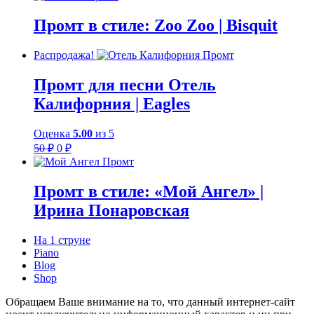
Промт в стиле: Zoo Zoo | Bisquit
Распродажа!
Промт для песни Отель
Калифорния | Eagles
Оценка
5.00
из 5
Первоначальная
Текущая
50
₽
0
₽
цена
цена:
составляла
0 ₽.
50 ₽.
Промт в стиле: «Мой Ангел» |
Ирина Понаровская
На 1 струне
Piano
Blog
Shop
Обращаем Ваше внимание на то, что данный интернет-сайт