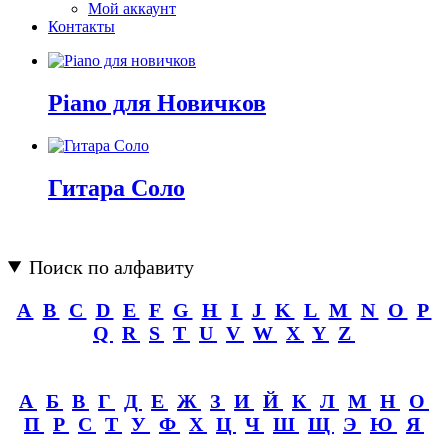
Мой аккаунт
Контакты
Piano для Новичков
Гитара Соло
Поиск по алфавиту
A
B
C
D
E
F
G
H
I
J
K
L
M
N
O
P
Q
R
S
T
U
V
W
X
Y
Z
А
Б
В
Г
Д
Е
Ж
З
И
Й
К
Л
М
Н
О
П
Р
С
Т
У
Ф
Х
Ц
Ч
Ш
Щ
Э
Ю
Я