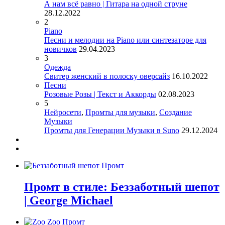
А нам всё равно | Гитара на одной струне
28.12.2022
2
Piano
Песни и мелодии на Piano или синтезаторе для
новичков
29.04.2023
3
Одежда
Свитер женский в полоску оверсайз
16.10.2022
Песни
Розовые Розы | Текст и Аккорды
02.08.2023
5
Нейросети
,
Промты для музыки
,
Создание
Музыки
Промты для Генерации Музыки в Suno
29.12.2024
Промт в стиле: Беззаботный шепот
| George Michael