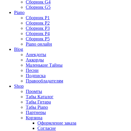
Сборник G4
Сборник G5
Piano
Сборник P1
Сборник P2
Сборник P3
Сборник P4
Сборник P5
Piano онлайн
Blog
Анекдоты
Аккорды
Маленькие Тайны
Песни
Подписка
Правообладателям
Shop
Промты
Табы Каталог
Табы Гитара
Табы Piano
Партнеры
Корзина
Оформление заказа
Согласие