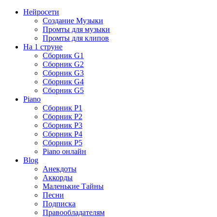
Нейросети
Создание Музыки
Промты для музыки
Промты для клипов
На 1 струне
Сборник G1
Сборник G2
Сборник G3
Сборник G4
Сборник G5
Piano
Сборник P1
Сборник P2
Сборник P3
Сборник P4
Сборник P5
Piano онлайн
Blog
Анекдоты
Аккорды
Маленькие Тайны
Песни
Подписка
Правообладателям