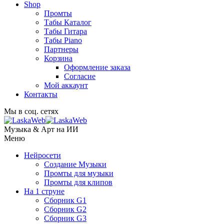
Shop
Промты
Табы Каталог
Табы Гитара
Табы Piano
Партнеры
Корзина
Оформление заказа
Согласие
Мой аккаунт
Контакты
Мы в соц. сетях
Музыка & Арт на ИИ
Меню
Нейросети
Создание Музыки
Промты для музыки
Промты для клипов
На 1 струне
Сборник G1
Сборник G2
Сборник G3