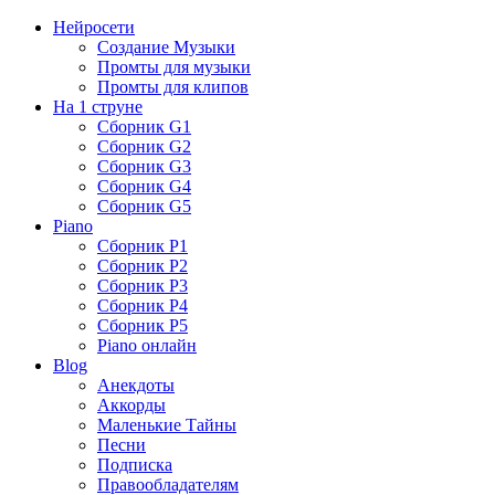
Нейросети
Создание Музыки
Промты для музыки
Промты для клипов
На 1 струне
Сборник G1
Сборник G2
Сборник G3
Сборник G4
Сборник G5
Piano
Сборник P1
Сборник P2
Сборник P3
Сборник P4
Сборник P5
Piano онлайн
Blog
Анекдоты
Аккорды
Маленькие Тайны
Песни
Подписка
Правообладателям