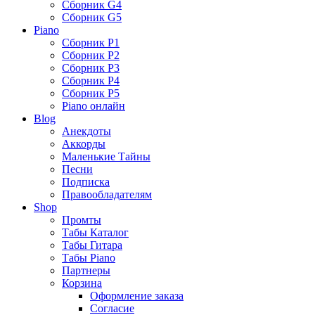
Сборник G4
Сборник G5
Piano
Сборник P1
Сборник P2
Сборник P3
Сборник P4
Сборник P5
Piano онлайн
Blog
Анекдоты
Аккорды
Маленькие Тайны
Песни
Подписка
Правообладателям
Shop
Промты
Табы Каталог
Табы Гитара
Табы Piano
Партнеры
Корзина
Оформление заказа
Согласие