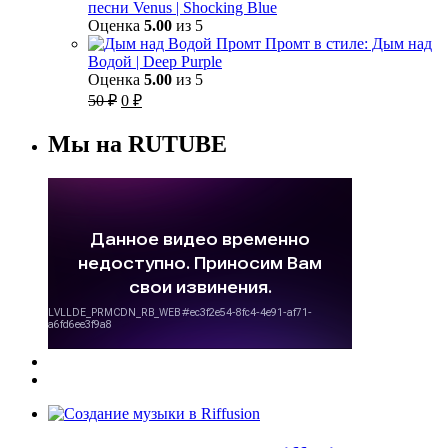
песни Venus | Shocking Blue
Оценка
5.00
из 5
Промт в стиле: Дым над
Водой | Deep Purple
Оценка
5.00
из 5
Первоначальная
Текущая
50
₽
0
₽
цена
цена:
составляла
0 ₽.
Мы на RUTUBE
50 ₽.