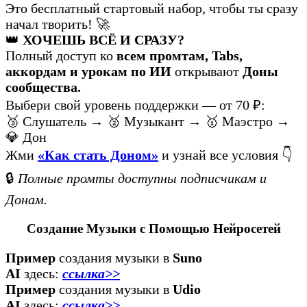
Это бесплатный стартовый набор, чтобы ты сразу
начал творить! 🚀
👑
ХОЧЕШЬ ВСЁ И СРАЗУ?
Полный доступ ко
всем промтам, Tabs,
аккордам и урокам по ИИ
открывают
Доны
сообщества.
Выбери свой уровень поддержки — от 70 ₽:
🥉 Слушатель → 🥈 Музыкант → 🥇 Маэстро →
💎 Дон
Жми
«Как стать Доном»
и узнай все условия 👇
🔒
Полные промты доступны подписчикам и
Донам.
Создание Музыки с Помощью Нейросетей
Пример
создания музыки в
Suno
AI
здесь:
ссылка>>
Пример
создания музыки в
Udio
AI
здесь:
ссылка>>