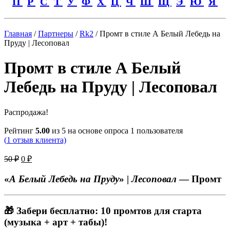
П
Р
С
Т
У
Ф
Х
Ц
Ч
Ш
Щ
Э
Ю
Я
Главная
/
Партнеры
/
Rk2
/ Промт в стиле А Белый Лебедь на
Пруду | Лесоповал
Промт в стиле А Белый
Лебедь на Пруду | Лесоповал
Распродажа!
Рейтинг
5.00
из 5 на основе опроса
1
пользователя
(
1
отзыв клиента)
Первоначальная
Текущая
50
₽
0
₽
цена
цена:
составляла
0 ₽.
«
А Белый Лебедь на Пруду
» |
Лесоповал
— Промт
50 ₽.
🎁 Забери бесплатно: 10 промтов для старта
(музыка + арт + табы)!