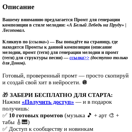
на
Описание
Пруду
|
Лесоповал
Вашему вниманию предлагается Промт для генерации
композиции в стиле мелодии: «
А Белый Лебедь на Пруду
» |
Лесоповал
.
Кликнув по (
ссылка»
) — Вы попадёте на страницу, где
находятся Промты к данной композиции (описание
мелодии, промт (теги) для генерации мелодии и промт
(теги) для структуры песни)
—
ссылка>>
(доступно только
для Донов).
Готовый, проверенный промт — просто скопируй
и создай свой хит в нейросети. 🪩
🎁
ЗАБЕРИ БЕСПЛАТНО ДЛЯ СТАРТА:
Нажми
«Получить доступ»
— и в подарок
получишь:
✅
10 готовых промтов
(музыка 🎵 + арт 🎨 +
табы 🎸🎹)
✅ Доступ к сообществу и новинкам