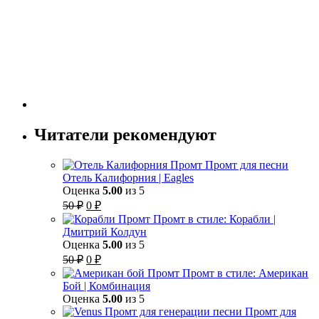
Читатели рекомендуют
Промт для песни
Отель Калифорния | Eagles
Оценка
5.00
из 5
Первоначальная
Текущая
50
₽
0
₽
цена
цена:
Промт в стиле: Корабли |
составляла
0 ₽.
Дмитрий Колдун
50 ₽.
Оценка
5.00
из 5
Первоначальная
Текущая
50
₽
0
₽
цена
цена:
Промт в стиле: Американ
составляла
0 ₽.
Бой | Комбинация
50 ₽.
Оценка
5.00
из 5
Промт для