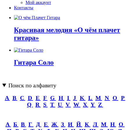
Мой аккаунт
Контакты
Красивая мелодия «О чём плачет
гитара»
Гитара Соло
Поиск по алфавиту
A
B
C
D
E
F
G
H
I
J
K
L
M
N
O
P
Q
R
S
T
U
V
W
X
Y
Z
А
Б
В
Г
Д
Е
Ж
З
И
Й
К
Л
М
Н
О