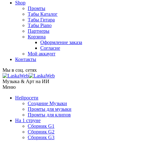
Shop
Промты
Табы Каталог
Табы Гитара
Табы Piano
Партнеры
Корзина
Оформление заказа
Согласие
Мой аккаунт
Контакты
Мы в соц. сетях
Музыка & Арт на ИИ
Меню
Нейросети
Создание Музыки
Промты для музыки
Промты для клипов
На 1 струне
Сборник G1
Сборник G2
Сборник G3