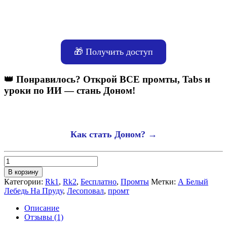
🎁 Получить доступ
👑 Понравилось? Открой ВСЕ промты, Tabs и
уроки по ИИ — стань Доном!
Как стать Доном? →
Количество
товара
В корзину
Промт
Категории:
Rk1
,
Rk2
,
Бесплатно
,
Промты
Метки:
А Белый
в
Лебедь На Пруду
,
Лесоповал
,
промт
стиле
А
Описание
Белый
Отзывы (1)
Лебедь