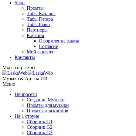
Shop
Промты
Табы Каталог
Табы Гитара
Табы Piano
Партнеры
Корзина
Оформление заказа
Согласие
Мой аккаунт
Контакты
Мы в соц. сетях
Музыка & Арт на ИИ
Меню
Нейросети
Создание Музыки
Промты для музыки
Промты для клипов
На 1 струне
Сборник G1
Сборник G2
Сборник G3