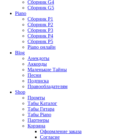
Сборник G4
Сборник G5
Piano
Сборник P1
Сборник P2
Сборник P3
Сборник P4
Сборник P5
Piano онлайн
Blog
Анекдоты
Аккорды
Маленькие Тайны
Песни
Подписка
Правообладателям
Shop
Промты
Табы Каталог
Табы Гитара
Табы Piano
Партнеры
Корзина
Оформление заказа
Согласие