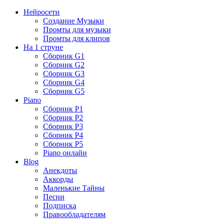
Нейросети
Создание Музыки
Промты для музыки
Промты для клипов
На 1 струне
Сборник G1
Сборник G2
Сборник G3
Сборник G4
Сборник G5
Piano
Сборник P1
Сборник P2
Сборник P3
Сборник P4
Сборник P5
Piano онлайн
Blog
Анекдоты
Аккорды
Маленькие Тайны
Песни
Подписка
Правообладателям