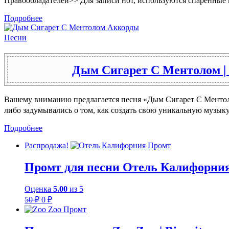
Правообладателей>> Для записи нот, используются спаренные 
Подробнее
Песни
Дым Сигарет С Ментолом |
Вашему вниманию предлагается песня «Дым Сигарет С Ментол
либо задумывались о том, как создать свою уникальную музы
Подробнее
Распродажа!
Промт для песни Отель Калифорния 
Оценка
5.00
из 5
Первоначальная
Текущая
50
₽
0
₽
цена
цена:
составляла
0 ₽.
50 ₽.