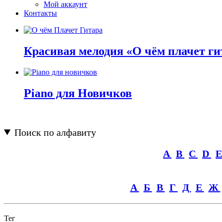
Мой аккаунт
Контакты
Красивая мелодия «О чём плачет ги
Piano для Новичков
Поиск по алфавиту
A
B
C
D
А
Б
В
Г
Д
Е
Ж
Тег