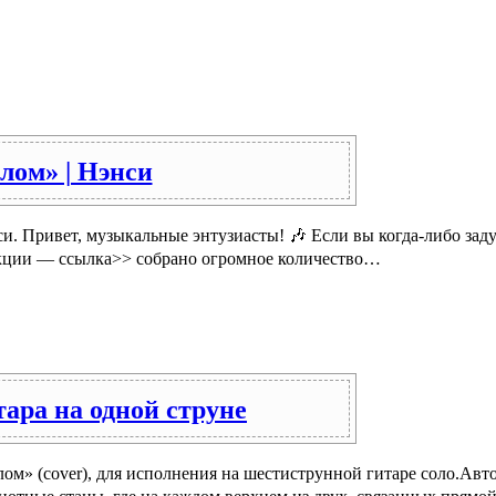
лом» | Нэнси
. Привет, музыкальные энтузиасты! 🎶 Если вы когда-либо заду
екции — ссылка>> собрано огромное количество…
ара на одной струне
» (cover), для исполнения на шестиструнной гитаре соло.Авто