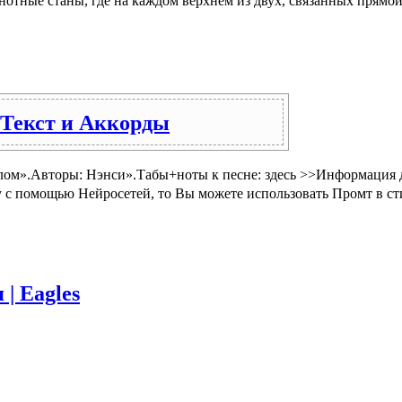
нотные станы, где на каждом верхнем из двух, связанных прямо
 Текст и Аккорды
ом».Авторы: Нэнси».Табы+ноты к песне: здесь >>Информация д
ку с помощью Нейросетей, то Вы можете использовать Промт в 
| Eagles