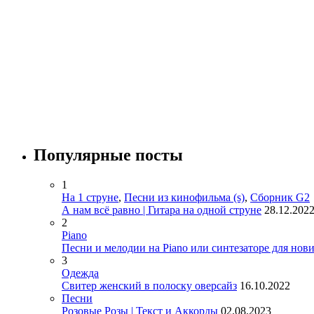
Популярные посты
1
На 1 струне
,
Песни из кинофильма (s)
,
Сборник G2
А нам всё равно | Гитара на одной струне
28.12.202
2
Piano
Песни и мелодии на Piano или синтезаторе для нов
3
Одежда
Свитер женский в полоску оверсайз
16.10.2022
Песни
Розовые Розы | Текст и Аккорды
02.08.2023