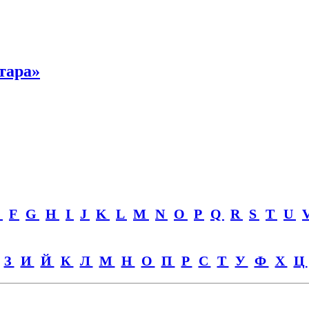
тара»
E
F
G
H
I
J
K
L
M
N
O
P
Q
R
S
T
U
З
И
Й
К
Л
М
Н
О
П
Р
С
Т
У
Ф
Х
Ц