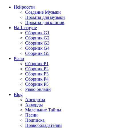
Нейросети
Создание Музыки
Промты для музыки
Промты для клипов
На 1 струне
Сборник G1
Сборник G2
Сборник G3
Сборник G4
Сборник G5
Piano
Сборник P1
Сборник P2
Сборник P3
Сборник P4
Сборник P5
Piano онлайн
Blog
Анекдоты
Аккорды
Маленькие Тайны
Песни
Подписка
Правообладателям