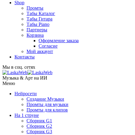
Shop
Промты
Табы Каталог
Табы Гитара
Табы Piano
Партнеры
Корзина
Оформление заказа
Согласие
Мой аккаунт
Контакты
Мы в соц. сетях
Музыка & Арт на ИИ
Меню
Нейросети
Создание Музыки
Промты для музыки
Промты для клипов
На 1 струне
Сборник G1
Сборник G2
Сборник G3