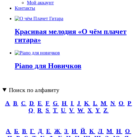
Мой аккаунт
Контакты
Красивая мелодия «О чём плачет
гитара»
Piano для Новичков
Поиск по алфавиту
A
B
C
D
E
F
G
H
I
J
K
L
M
N
O
P
Q
R
S
T
U
V
W
X
Y
Z
А
Б
В
Г
Д
Е
Ж
З
И
Й
К
Л
М
Н
О