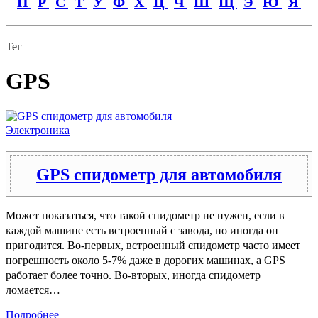
П
Р
С
Т
У
Ф
Х
Ц
Ч
Ш
Щ
Э
Ю
Я
Тег
GPS
Электроника
GPS спидометр для автомобиля
Может показаться, что такой спидометр не нужен, если в
каждой машине есть встроенный с завода, но иногда он
пригодится. Во-первых, встроенный спидометр часто имеет
погрешность около 5-7% даже в дорогих машинах, а GPS
работает более точно. Во-вторых, иногда спидометр
ломается…
Подробнее