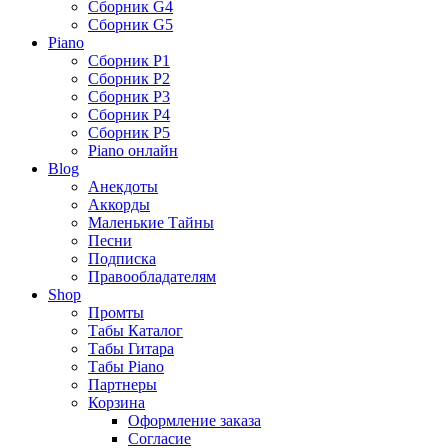
Сборник G4
Сборник G5
Piano
Сборник P1
Сборник P2
Сборник P3
Сборник P4
Сборник P5
Piano онлайн
Blog
Анекдоты
Аккорды
Маленькие Тайны
Песни
Подписка
Правообладателям
Shop
Промты
Табы Каталог
Табы Гитара
Табы Piano
Партнеры
Корзина
Оформление заказа
Согласие