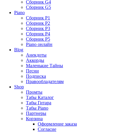
Сборник G4
Сборник G5
Piano
Сборник P1
Сборник P2
Сборник P3
Сборник P4
Сборник P5
Piano онлайн
Blog
Анекдоты
Аккорды
Маленькие Тайны
Песни
Подписка
Правообладателям
Shop
Промты
Табы Каталог
Табы Гитара
Табы Piano
Партнеры
Корзина
Оформление заказа
Согласие