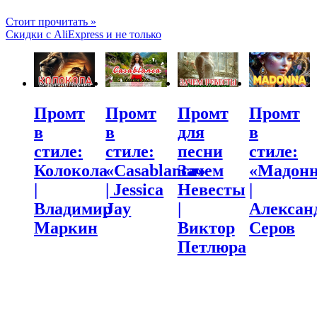
Стоит прочитать »
Скидки с AliExpress и не только
Промт
Промт
Промт
Промт
в
в
для
в
стиле:
стиле:
песни
стиле:
Колокола
«Casablanca»
Зачем
«Мадонн
|
| Jessica
Невесты
|
Владимир
Jay
|
Алексан
Маркин
Виктор
Серов
Петлюра