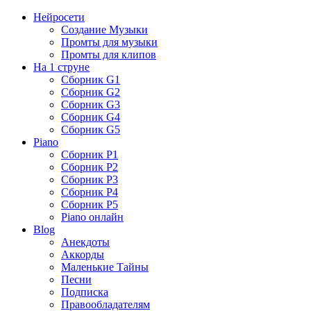
Нейросети
Создание Музыки
Промты для музыки
Промты для клипов
На 1 струне
Сборник G1
Сборник G2
Сборник G3
Сборник G4
Сборник G5
Piano
Сборник P1
Сборник P2
Сборник P3
Сборник P4
Сборник P5
Piano онлайн
Blog
Анекдоты
Аккорды
Маленькие Тайны
Песни
Подписка
Правообладателям