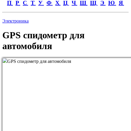
П
Р
С
Т
У
Ф
Х
Ц
Ч
Ш
Щ
Э
Ю
Я
Электроника
GPS спидометр для
автомобиля