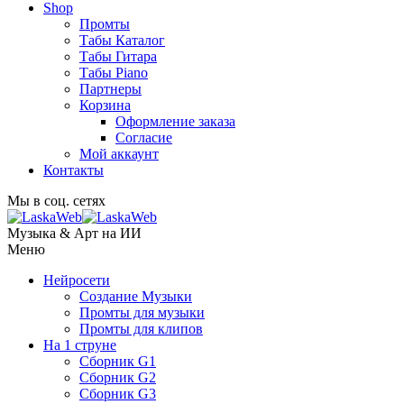
Shop
Промты
Табы Каталог
Табы Гитара
Табы Piano
Партнеры
Корзина
Оформление заказа
Согласие
Мой аккаунт
Контакты
Мы в соц. сетях
Музыка & Арт на ИИ
Меню
Нейросети
Создание Музыки
Промты для музыки
Промты для клипов
На 1 струне
Сборник G1
Сборник G2
Сборник G3