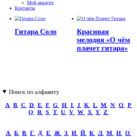
Мой аккаунт
Контакты
Гитара Соло
Красивая
мелодия «О чём
плачет гитара»
Поиск по алфавиту
A
B
C
D
E
F
G
H
I
J
K
L
M
N
O
P
Q
R
S
T
U
V
W
X
Y
Z
А
Б
В
Г
Д
Е
Ж
З
И
Й
К
Л
М
Н
О