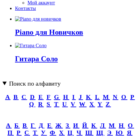
Мой аккаунт
Контакты
Piano для Новичков
Гитара Соло
Поиск по алфавиту
A
B
C
D
E
F
G
H
I
J
K
L
M
N
O
P
Q
R
S
T
U
V
W
X
Y
Z
А
Б
В
Г
Д
Е
Ж
З
И
Й
К
Л
М
Н
О
П
Р
С
Т
У
Ф
Х
Ц
Ч
Ш
Щ
Э
Ю
Я