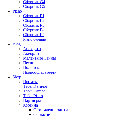
Сборник G4
Сборник G5
Piano
Сборник P1
Сборник P2
Сборник P3
Сборник P4
Сборник P5
Piano онлайн
Blog
Анекдоты
Аккорды
Маленькие Тайны
Песни
Подписка
Правообладателям
Shop
Промты
Табы Каталог
Табы Гитара
Табы Piano
Партнеры
Корзина
Оформление заказа
Согласие