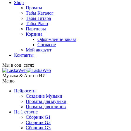
Shop
Промты
Табы Каталог
Табы Гитара
Табы Piano
Партнеры
Корзина
Оформление заказа
Согласие
Мой аккаунт
Контакты
Мы в соц. сетях
Музыка & Арт на ИИ
Меню
Нейросети
Создание Музыки
Промты для музыки
Промты для клипов
На 1 струне
Сборник G1
Сборник G2
Сборник G3