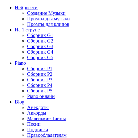
Нейросети
Создание Музыки
Промты для музыки
Промты для клипов
На 1 струне
Сборник G1
Сборник G2
Сборник G3
Сборник G4
Сборник G5
Piano
Сборник P1
Сборник P2
Сборник P3
Сборник P4
Сборник P5
Piano онлайн
Blog
Анекдоты
Аккорды
Маленькие Тайны
Песни
Подписка
Правообладателям