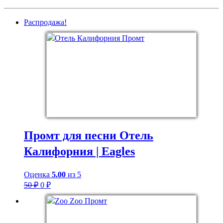
Распродажа!
Промт для песни Отель
Калифорния | Eagles
Оценка
5.00
из 5
Первоначальная
Текущая
50
₽
0
₽
цена
цена:
составляла
0 ₽.
50 ₽.