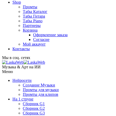
Shop
Промты
Табы Каталог
Табы Гитара
Табы Piano
Партнеры
Корзина
Оформление заказа
Согласие
Мой аккаунт
Контакты
Мы в соц. сетях
Музыка & Арт на ИИ
Меню
Нейросети
Создание Музыки
Промты для музыки
Промты для клипов
На 1 струне
Сборник G1
Сборник G2
Сборник G3