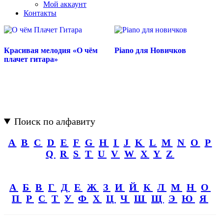
Мой аккаунт
Контакты
Красивая мелодия «О чём
Piano для Новичков
плачет гитара»
Поиск по алфавиту
A
B
C
D
E
F
G
H
I
J
K
L
M
N
O
P
Q
R
S
T
U
V
W
X
Y
Z
А
Б
В
Г
Д
Е
Ж
З
И
Й
К
Л
М
Н
О
П
Р
С
Т
У
Ф
Х
Ц
Ч
Ш
Щ
Э
Ю
Я