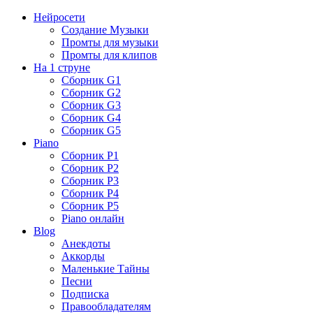
Нейросети
Создание Музыки
Промты для музыки
Промты для клипов
На 1 струне
Сборник G1
Сборник G2
Сборник G3
Сборник G4
Сборник G5
Piano
Сборник P1
Сборник P2
Сборник P3
Сборник P4
Сборник P5
Piano онлайн
Blog
Анекдоты
Аккорды
Маленькие Тайны
Песни
Подписка
Правообладателям