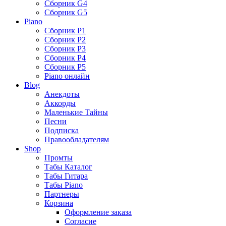
Сборник G4
Сборник G5
Piano
Сборник P1
Сборник P2
Сборник P3
Сборник P4
Сборник P5
Piano онлайн
Blog
Анекдоты
Аккорды
Маленькие Тайны
Песни
Подписка
Правообладателям
Shop
Промты
Табы Каталог
Табы Гитара
Табы Piano
Партнеры
Корзина
Оформление заказа
Согласие