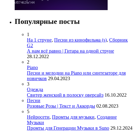
Популярные посты
1
На 1 струне
,
Песни из кинофильма (s)
,
Сборник
G2
А нам всё равно | Гитара на одной струне
28.12.2022
2
Piano
Песни и мелодии на Piano или синтезаторе для
новичков
29.04.2023
3
Одежда
Свитер женский в полоску оверсайз
16.10.2022
Песни
Розовые Розы | Текст и Аккорды
02.08.2023
5
Нейросети
,
Промты для музыки
,
Создание
Музыки
Промты для Генерации Музыки в Suno
29.12.2024