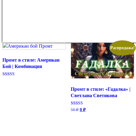
Распродажа!
Промт в стиле: Американ
Бой | Комбинация
Оценка
5.00
из 5
Промт в стиле: «Гадалка» |
Светлана Светикова
Оценка
Первоначальная
Текущая
50
₽
0
₽
5.00
цена
цена:
из 5
составляла
0 ₽.
50 ₽.