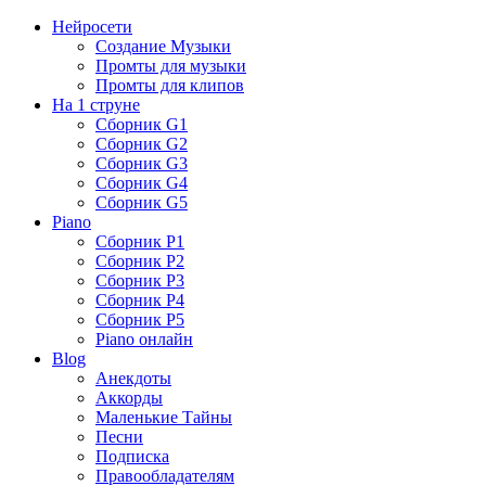
Нейросети
Создание Музыки
Промты для музыки
Промты для клипов
На 1 струне
Сборник G1
Сборник G2
Сборник G3
Сборник G4
Сборник G5
Piano
Сборник P1
Сборник P2
Сборник P3
Сборник P4
Сборник P5
Piano онлайн
Blog
Анекдоты
Аккорды
Маленькие Тайны
Песни
Подписка
Правообладателям