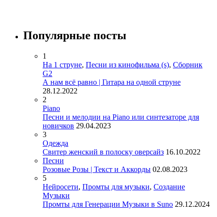
Популярные посты
1
На 1 струне
,
Песни из кинофильма (s)
,
Сборник
G2
А нам всё равно | Гитара на одной струне
28.12.2022
2
Piano
Песни и мелодии на Piano или синтезаторе для
новичков
29.04.2023
3
Одежда
Свитер женский в полоску оверсайз
16.10.2022
Песни
Розовые Розы | Текст и Аккорды
02.08.2023
5
Нейросети
,
Промты для музыки
,
Создание
Музыки
Промты для Генерации Музыки в Suno
29.12.2024