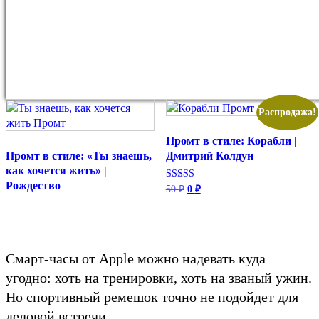
Распродажа!
Промт в стиле: Корабли |
Промт в стиле: «Ты знаешь,
Дмитрий Колдун
как хочется жить» |
Рождество
Оценка
Первоначальная
Текущая
50
₽
0
₽
5.00
цена
цена:
из 5
составляла
0 ₽.
50 ₽.
Смарт-часы от Apple можно надевать куда
угодно: хоть на тренировки, хоть на званый ужин.
Но спортивный ремешок точно не подойдет для
деловой встречи.