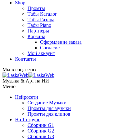
Shop
Промты
Табы Каталог
Табы Гитара
Табы Piano
Партнеры
Корзина
Оформление заказа
Согласие
Мой аккаунт
Контакты
Мы в соц. сетях
Музыка & Арт на ИИ
Меню
Нейросети
Создание Музыки
Промты для музыки
Промты для клипов
На 1 струне
Сборник G1
Сборник G2
Сборник G3