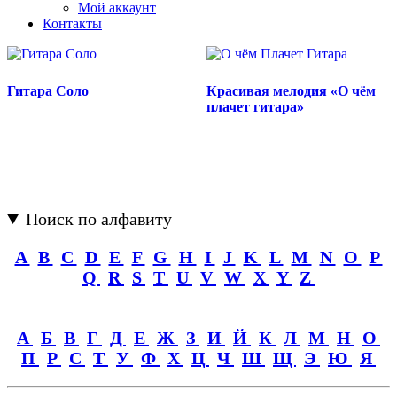
Мой аккаунт
Контакты
Гитара Соло
Красивая мелодия «О чём
плачет гитара»
Поиск по алфавиту
A
B
C
D
E
F
G
H
I
J
K
L
M
N
O
P
Q
R
S
T
U
V
W
X
Y
Z
А
Б
В
Г
Д
Е
Ж
З
И
Й
К
Л
М
Н
О
П
Р
С
Т
У
Ф
Х
Ц
Ч
Ш
Щ
Э
Ю
Я