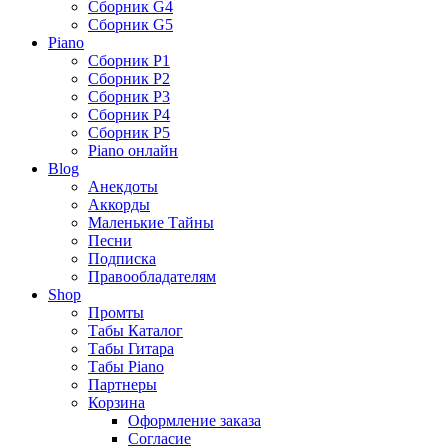
Сборник G4
Сборник G5
Piano
Сборник P1
Сборник P2
Сборник P3
Сборник P4
Сборник P5
Piano онлайн
Blog
Анекдоты
Аккорды
Маленькие Тайны
Песни
Подписка
Правообладателям
Shop
Промты
Табы Каталог
Табы Гитара
Табы Piano
Партнеры
Корзина
Оформление заказа
Согласие