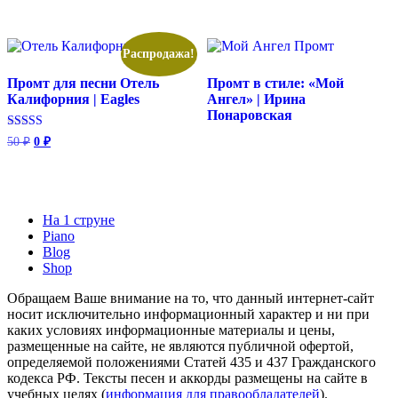
Распродажа!
Промт для песни Отель
Промт в стиле: «Мой
Калифорния | Eagles
Ангел» | Ирина
Понаровская
Первоначальная
Текущая
Оценка
50
₽
0
₽
5.00
цена
цена:
из 5
составляла
0 ₽.
50 ₽.
На 1 струне
Piano
Blog
Shop
Обращаем Ваше внимание на то, что данный интернет-сайт
носит исключительно информационный характер и ни при
каких условиях информационные материалы и цены,
размещенные на сайте, не являются публичной офертой,
определяемой положениями Статей 435 и 437 Гражданского
кодекса РФ. Тексты песен и аккорды размещены на сайте в
учебных целях (
информация для правообладателей
).