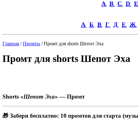
A
B
C
D
А
Б
В
Г
Д
Е
Ж
Главная
/
Промты
/ Промт для shorts Шепот Эха
Промт для shorts Шепот Эха
Shorts «
Шепот Эха
» — Промт
🎁 Забери бесплатно: 10 промтов для старта (музы