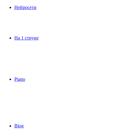
Нейросети
На 1 струне
Piano
Blog