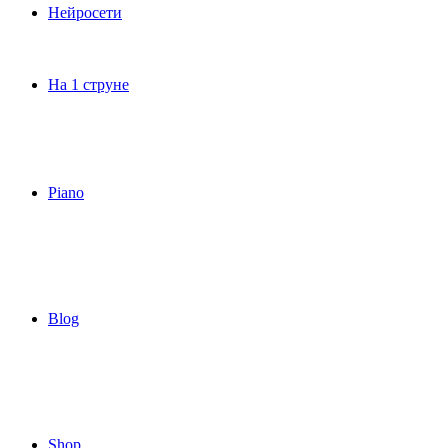
Нейросети
На 1 струне
Piano
Blog
Shop