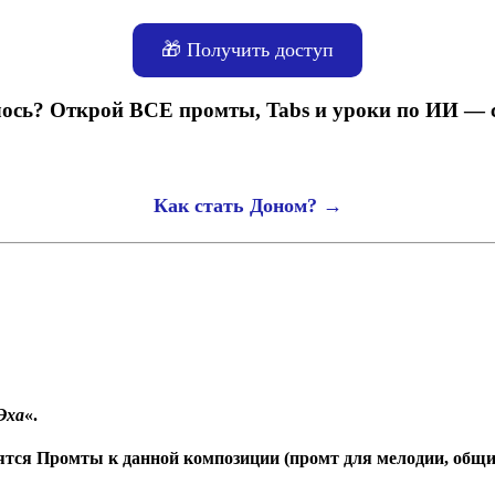
🎁 Получить доступ
ось? Открой ВСЕ промты, Tabs и уроки по ИИ — 
Как стать Доном? →
Эха
«.
одятся Промты к данной композиции (промт для мелодии, общ