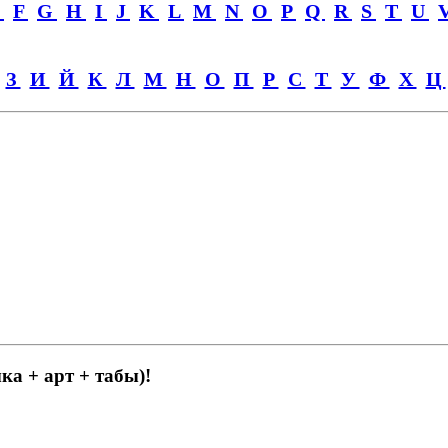
E
F
G
H
I
J
K
L
M
N
O
P
Q
R
S
T
U
З
И
Й
К
Л
М
Н
О
П
Р
С
Т
У
Ф
Х
Ц
ка + арт + табы)!