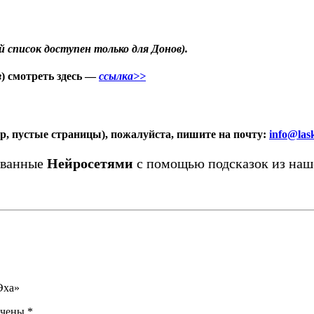
й список доступен только для Донов).
в
) смотреть здесь —
ссылка>>
ер, пустые страницы), пожалуйста, пишите на почту:
info@las
ованные
Нейросетями
с помощью подсказок из на
Эха»
ечены
*