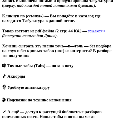
Запись выполнена нотами и продублирована табулатурой
(
сверху, над каждой нотой латинскими буквами
).
Кликнув по (
ссылка»
) — Вы попадёте в каталог, где
находится Табулатура к данной песне.
Товар состоит из pdf файла (2 стр; 44 Кб.) —
ссылка>>
(доступно только для Донов).
Хочешь сыграть эту песню точь
—
в
—
точь — без подбора
на слух и без кривых табов (нот)
из
интернета? В разборе
ты получишь
:
🎼 Точные табы
(
Tabs
)
— нота в ноту
🎵 Аккорды
👌 Удобную аппликатуру
🎬 Подсказки
по
технике исполнения
📌 А ещё — доступ к растущей библиотеке разборов
популярных песен. Новые табы и ноты выходят