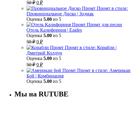
Первоначальная
Текущая
50
₽
0
₽
цена
цена:
Промт в стиле:
составляла
0 ₽.
Провинциальное Диско | Зодиак
50 ₽.
Оценка
5.00
из 5
Промт для песни
Отель Калифорния | Eagles
Оценка
5.00
из 5
Первоначальная
Текущая
50
₽
0
₽
цена
цена:
Промт в стиле: Корабли |
составляла
0 ₽.
Дмитрий Колдун
50 ₽.
Оценка
5.00
из 5
Первоначальная
Текущая
50
₽
0
₽
цена
цена:
Промт в стиле: Американ
составляла
0 ₽.
Бой | Комбинация
50 ₽.
Оценка
5.00
из 5
Мы на RUTUBE