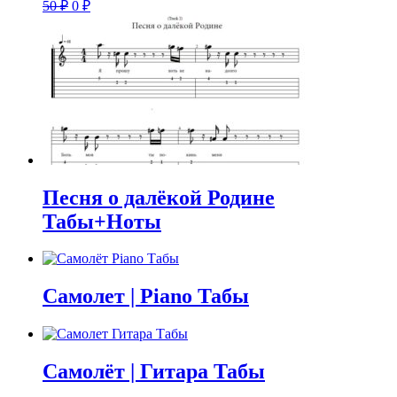
Первоначальная
Текущая
50
₽
0
₽
цена
цена:
составляла
0 ₽.
50 ₽.
Песня о далёкой Родине
Табы+Ноты
Самолет | Piano Табы
Самолёт | Гитара Табы