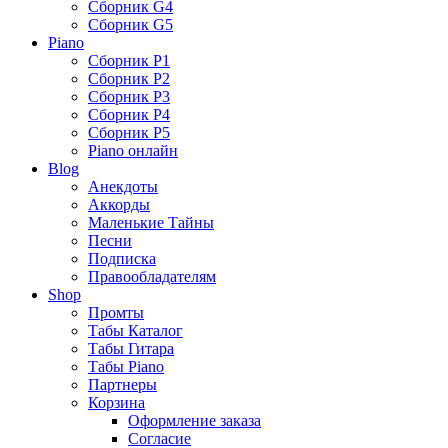
Сборник G4
Сборник G5
Piano
Сборник P1
Сборник P2
Сборник P3
Сборник P4
Сборник P5
Piano онлайн
Blog
Анекдоты
Аккорды
Маленькие Тайны
Песни
Подписка
Правообладателям
Shop
Промты
Табы Каталог
Табы Гитара
Табы Piano
Партнеры
Корзина
Оформление заказа
Согласие