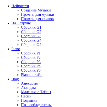
Нейросети
Создание Музыки
Промты для музыки
Промты для клипов
На 1 струне
Сборник G1
Сборник G2
Сборник G3
Сборник G4
Сборник G5
Piano
Сборник P1
Сборник P2
Сборник P3
Сборник P4
Сборник P5
Piano онлайн
Blog
Анекдоты
Аккорды
Маленькие Тайны
Песни
Подписка
Правообладателям