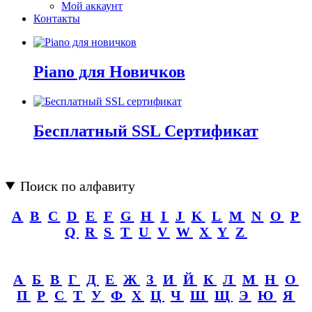
Мой аккаунт
Контакты
Piano для Новичков
Бесплатный SSL Сертификат
Поиск по алфавиту
A
B
C
D
E
F
G
H
I
J
K
L
M
N
O
P
Q
R
S
T
U
V
W
X
Y
Z
А
Б
В
Г
Д
Е
Ж
З
И
Й
К
Л
М
Н
О
П
Р
С
Т
У
Ф
Х
Ц
Ч
Ш
Щ
Э
Ю
Я