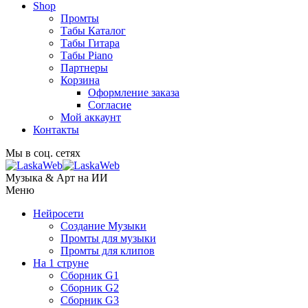
Shop
Промты
Табы Каталог
Табы Гитара
Табы Piano
Партнеры
Корзина
Оформление заказа
Согласие
Мой аккаунт
Контакты
Мы в соц. сетях
Музыка & Арт на ИИ
Меню
Нейросети
Создание Музыки
Промты для музыки
Промты для клипов
На 1 струне
Сборник G1
Сборник G2
Сборник G3