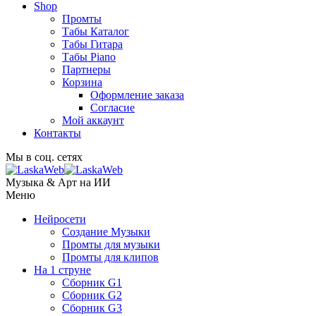
Shop
Промты
Табы Каталог
Табы Гитара
Табы Piano
Партнеры
Корзина
Оформление заказа
Согласие
Мой аккаунт
Контакты
Мы в соц. сетях
Музыка & Арт на ИИ
Меню
Нейросети
Создание Музыки
Промты для музыки
Промты для клипов
На 1 струне
Сборник G1
Сборник G2
Сборник G3