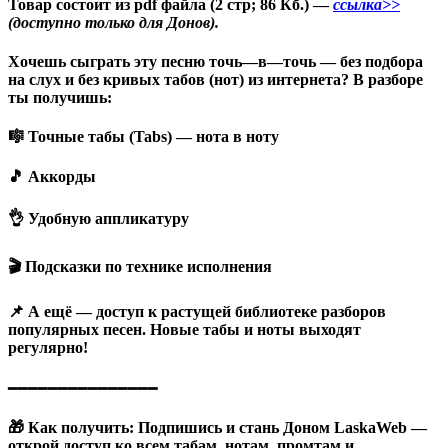
Товар состоит из pdf файла (2 стр; 86 Кб.) —
ссылка>>
(доступно только для Донов).
Хочешь сыграть эту песню точь
—
в
—
точь — без подбора
на слух и без кривых табов (нот)
из
интернета? В разборе
ты получишь
:
🎼 Точные табы
(
Tabs
)
— нота в ноту
🎵 Аккорды
👌 Удобную аппликатуру
🎬 Подсказки
по
технике исполнения
📌 А ещё — доступ к растущей библиотеке разборов
популярных песен. Новые табы и ноты выходят
регулярно!
━━━━━━━━━━━━━━━
🎁 Как получить
:
Подпишись и стань Доном LaskaWeb —
открой доступ ко всем табам
,
нотам, промтам и