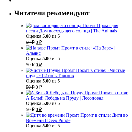
Читатели рекомендуют
Промт для
песни Дом восходящего солнца | The Animals
Оценка
5.00
из 5
Первоначальная
Текущая
50
₽
0
₽
цена
цена:
Промт в стиле: «На Заре» |
составляла
0 ₽.
Альянс
50 ₽.
Оценка
5.00
из 5
Первоначальная
Текущая
50
₽
0
₽
цена
цена:
Промт в стиле: «Чистые
составляла
0 ₽.
пруды» | Игорь Тальков
50 ₽.
Оценка
5.00
из 5
Первоначальная
Текущая
50
₽
0
₽
цена
цена:
Промт в стиле
составляла
0 ₽.
А Белый Лебедь на Пруду | Лесоповал
50 ₽.
Оценка
5.00
из 5
Первоначальная
Текущая
50
₽
0
₽
цена
цена:
Промт в стиле: Дитя во
составляла
0 ₽.
Времени | Deep Purple
50 ₽.
Оценка
5.00
из 5