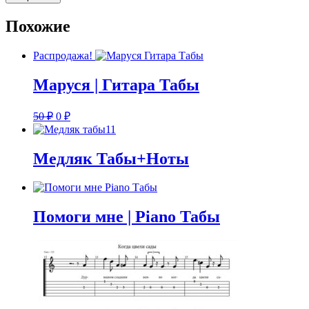
Похожие
Распродажа!
Маруся | Гитара Табы
Первоначальная
Текущая
50
₽
0
₽
цена
цена:
составляла
0 ₽.
50 ₽.
Медляк Табы+Ноты
Помоги мне | Piano Табы