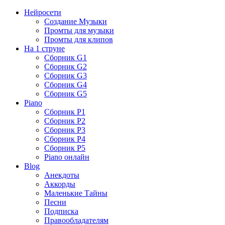
Нейросети
Создание Музыки
Промты для музыки
Промты для клипов
На 1 струне
Сборник G1
Сборник G2
Сборник G3
Сборник G4
Сборник G5
Piano
Сборник P1
Сборник P2
Сборник P3
Сборник P4
Сборник P5
Piano онлайн
Blog
Анекдоты
Аккорды
Маленькие Тайны
Песни
Подписка
Правообладателям