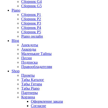
Сборник G4
Сборник G5
Piano
Сборник P1
Сборник P2
Сборник P3
Сборник P4
Сборник P5
Piano онлайн
Blog
Анекдоты
Аккорды
Маленькие Тайны
Песни
Подписка
Правообладателям
Shop
Промты
Табы Каталог
Табы Гитара
Табы Piano
Партнеры
Корзина
Оформление заказа
Согласие