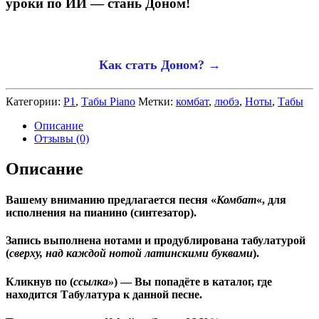
уроки по ИИ — стань Доном!
Как стать Доном? →
Категории:
P1
,
Табы Piano
Метки:
комбат
,
любэ
,
Ноты
,
Табы
Описание
Отзывы (0)
Описание
Вашему вниманию предлагается песня «
Комбат
«, для
исполнения на пианино (синтезатор).
Запись выполнена нотами и продублирована табулатурой
(
сверху, над каждой нотой латинскими буквами
).
Кликнув по (
ссылка»
) — Вы попадёте в каталог, где
находится Табулатура к данной песне.