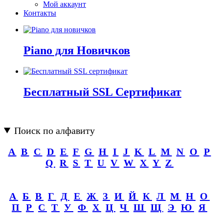
Мой аккаунт
Контакты
Piano для Новичков
Бесплатный SSL Сертификат
Поиск по алфавиту
A
B
C
D
E
F
G
H
I
J
K
L
M
N
O
P
Q
R
S
T
U
V
W
X
Y
Z
А
Б
В
Г
Д
Е
Ж
З
И
Й
К
Л
М
Н
О
П
Р
С
Т
У
Ф
Х
Ц
Ч
Ш
Щ
Э
Ю
Я