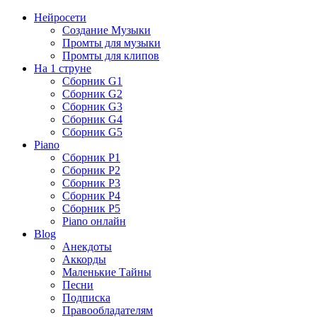
Нейросети
Создание Музыки
Промты для музыки
Промты для клипов
На 1 струне
Сборник G1
Сборник G2
Сборник G3
Сборник G4
Сборник G5
Piano
Сборник P1
Сборник P2
Сборник P3
Сборник P4
Сборник P5
Piano онлайн
Blog
Анекдоты
Аккорды
Маленькие Тайны
Песни
Подписка
Правообладателям