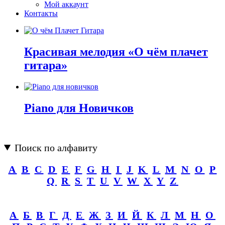
Мой аккаунт
Контакты
Красивая мелодия «О чём плачет
гитара»
Piano для Новичков
Поиск по алфавиту
A
B
C
D
E
F
G
H
I
J
K
L
M
N
O
P
Q
R
S
T
U
V
W
X
Y
Z
А
Б
В
Г
Д
Е
Ж
З
И
Й
К
Л
М
Н
О