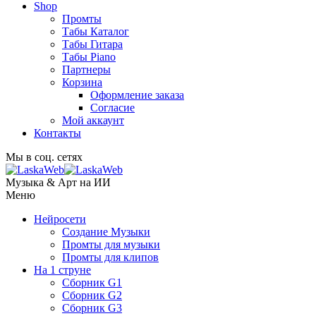
Shop
Промты
Табы Каталог
Табы Гитара
Табы Piano
Партнеры
Корзина
Оформление заказа
Согласие
Мой аккаунт
Контакты
Мы в соц. сетях
Музыка & Арт на ИИ
Меню
Нейросети
Создание Музыки
Промты для музыки
Промты для клипов
На 1 струне
Сборник G1
Сборник G2
Сборник G3