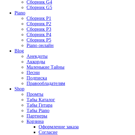
Сборник G4
Сборник G5
Piano
Сборник P1
Сборник P2
Сборник P3
Сборник P4
Сборник P5
Piano онлайн
Blog
Анекдоты
Аккорды
Маленькие Тайны
Песни
Подписка
Правообладателям
Shop
Промты
Табы Каталог
Табы Гитара
Табы Piano
Партнеры
Корзина
Оформление заказа
Согласие