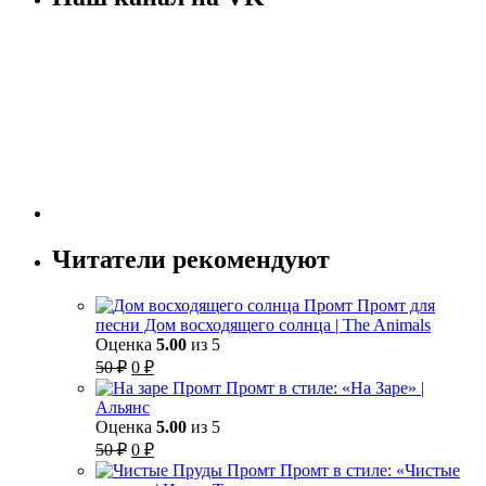
Читатели рекомендуют
Промт для
песни Дом восходящего солнца | The Animals
Оценка
5.00
из 5
Первоначальная
Текущая
50
₽
0
₽
цена
цена:
Промт в стиле: «На Заре» |
составляла
0 ₽.
Альянс
50 ₽.
Оценка
5.00
из 5
Первоначальная
Текущая
50
₽
0
₽
цена
цена:
Промт в стиле: «Чистые
составляла