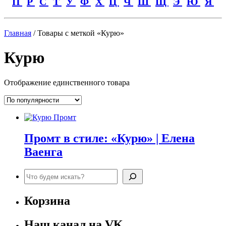
П
Р
С
Т
У
Ф
Х
Ц
Ч
Ш
Щ
Э
Ю
Я
Главная
/ Товары с меткой «Курю»
Курю
Отображение единственного товара
Промт в стиле: «Курю» | Елена
Ваенга
Поиск
Корзина
Наш канал на VK