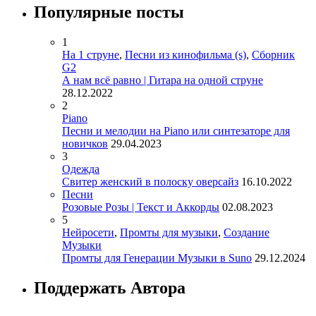
Популярные посты
1
На 1 струне
,
Песни из кинофильма (s)
,
Сборник
G2
А нам всё равно | Гитара на одной струне
28.12.2022
2
Piano
Песни и мелодии на Piano или синтезаторе для
новичков
29.04.2023
3
Одежда
Свитер женский в полоску оверсайз
16.10.2022
Песни
Розовые Розы | Текст и Аккорды
02.08.2023
5
Нейросети
,
Промты для музыки
,
Создание
Музыки
Промты для Генерации Музыки в Suno
29.12.2024
Поддержать Автора