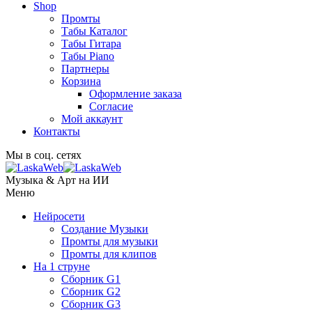
Shop
Промты
Табы Каталог
Табы Гитара
Табы Piano
Партнеры
Корзина
Оформление заказа
Согласие
Мой аккаунт
Контакты
Мы в соц. сетях
Музыка & Арт на ИИ
Меню
Нейросети
Создание Музыки
Промты для музыки
Промты для клипов
На 1 струне
Сборник G1
Сборник G2
Сборник G3