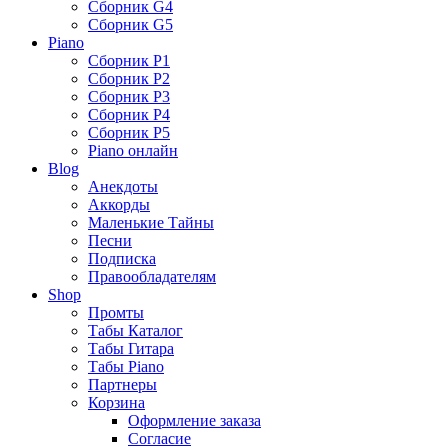
Сборник G4
Сборник G5
Piano
Сборник P1
Сборник P2
Сборник P3
Сборник P4
Сборник P5
Piano онлайн
Blog
Анекдоты
Аккорды
Маленькие Тайны
Песни
Подписка
Правообладателям
Shop
Промты
Табы Каталог
Табы Гитара
Табы Piano
Партнеры
Корзина
Оформление заказа
Согласие