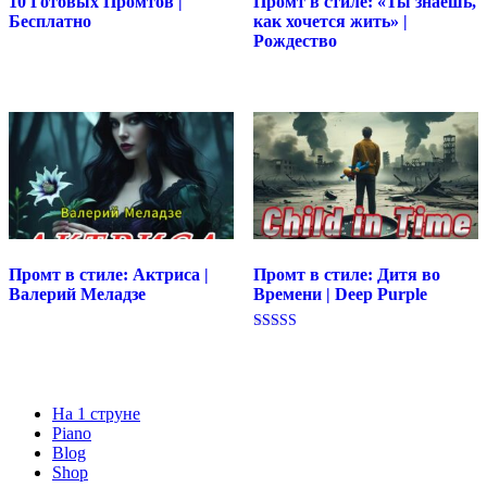
10 Готовых Промтов |
Промт в стиле: «Ты знаешь,
Бесплатно
как хочется жить» |
Рождество
Промт в стиле: Актриса |
Промт в стиле: Дитя во
Валерий Меладзе
Времени | Deep Purple
Оценка
5.00
из 5
На 1 струне
Piano
Blog
Shop