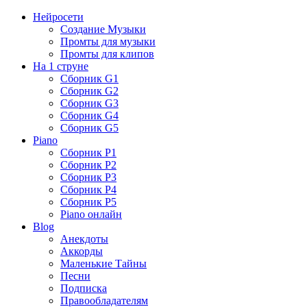
Нейросети
Создание Музыки
Промты для музыки
Промты для клипов
На 1 струне
Сборник G1
Сборник G2
Сборник G3
Сборник G4
Сборник G5
Piano
Сборник P1
Сборник P2
Сборник P3
Сборник P4
Сборник P5
Piano онлайн
Blog
Анекдоты
Аккорды
Маленькие Тайны
Песни
Подписка
Правообладателям