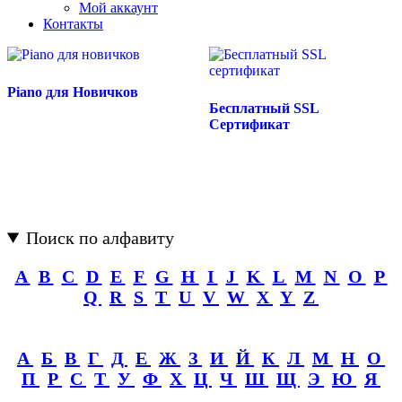
Мой аккаунт
Контакты
Piano для Новичков
Бесплатный SSL
Сертификат
Поиск по алфавиту
A
B
C
D
E
F
G
H
I
J
K
L
M
N
O
P
Q
R
S
T
U
V
W
X
Y
Z
А
Б
В
Г
Д
Е
Ж
З
И
Й
К
Л
М
Н
О
П
Р
С
Т
У
Ф
Х
Ц
Ч
Ш
Щ
Э
Ю
Я