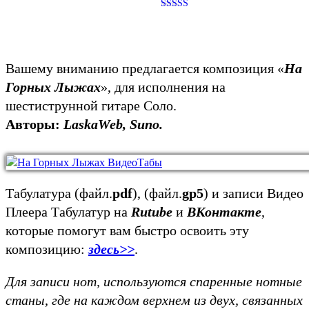
Оценка
5.00
из 5
Вашему вниманию предлагается композиция «
На
Горных Лыжах
», для исполнения на
шестиструнной гитаре Соло.
Авторы:
LaskaWeb, Suno.
Табулатура (файл.
pdf
), (файл.
gp5
) и записи Видео
Плеера Табулатур на
Rutube
и
ВКонтакте
,
которые помогут вам быстро освоить эту
композицию:
здесь>>
.
Для записи нот, используются спаренные нотные
станы, где на каждом верхнем из двух, связанных