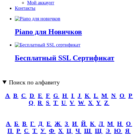
Мой аккаунт
Контакты
Piano для Новичков
Бесплатный SSL Сертификат
Поиск по алфавиту
A
B
C
D
E
F
G
H
I
J
K
L
M
N
O
P
Q
R
S
T
U
V
W
X
Y
Z
А
Б
В
Г
Д
Е
Ж
З
И
Й
К
Л
М
Н
О
П
Р
С
Т
У
Ф
Х
Ц
Ч
Ш
Щ
Э
Ю
Я