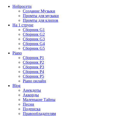
Нейросети
Создание Музыки
Промты для музыки
Промты для клипов
На 1 струне
Сборник G1
Сборник G2
Сборник G3
Сборник G4
Сборник G5
Piano
Сборник P1
Сборник P2
Сборник P3
Сборник P4
Сборник P5
Piano онлайн
Blog
Анекдоты
Аккорды
Маленькие Тайны
Песни
Подписка
Правообладателям