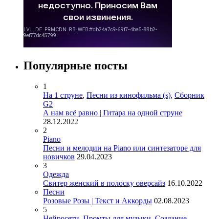
Популярные посты
1
На 1 струне
,
Песни из кинофильма (s)
,
Сборник
G2
А нам всё равно | Гитара на одной струне
28.12.2022
2
Piano
Песни и мелодии на Piano или синтезаторе для
новичков
29.04.2023
3
Одежда
Свитер женский в полоску оверсайз
16.10.2022
Песни
Розовые Розы | Текст и Аккорды
02.08.2023
5
Нейросети
,
Промты для музыки
,
Создание