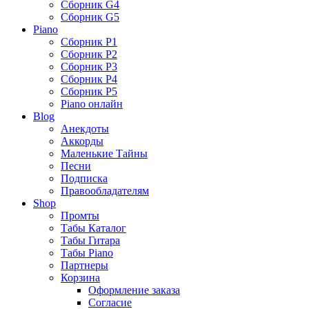
Сборник G4
Сборник G5
Piano
Сборник P1
Сборник P2
Сборник P3
Сборник P4
Сборник P5
Piano онлайн
Blog
Анекдоты
Аккорды
Маленькие Тайны
Песни
Подписка
Правообладателям
Shop
Промты
Табы Каталог
Табы Гитара
Табы Piano
Партнеры
Корзина
Оформление заказа
Согласие