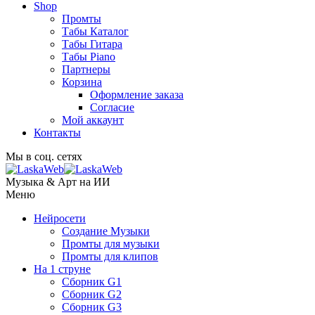
Shop
Промты
Табы Каталог
Табы Гитара
Табы Piano
Партнеры
Корзина
Оформление заказа
Согласие
Мой аккаунт
Контакты
Мы в соц. сетях
Музыка & Арт на ИИ
Меню
Нейросети
Создание Музыки
Промты для музыки
Промты для клипов
На 1 струне
Сборник G1
Сборник G2
Сборник G3