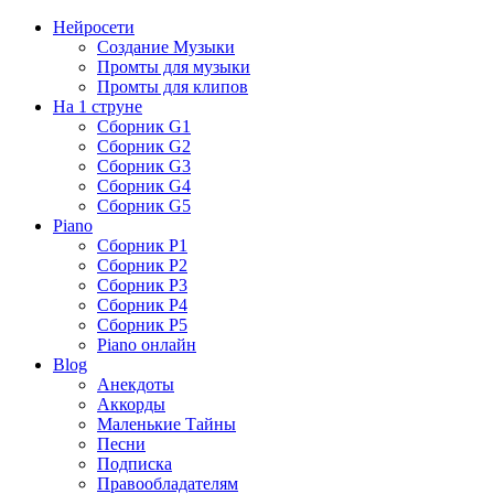
Нейросети
Создание Музыки
Промты для музыки
Промты для клипов
На 1 струне
Сборник G1
Сборник G2
Сборник G3
Сборник G4
Сборник G5
Piano
Сборник P1
Сборник P2
Сборник P3
Сборник P4
Сборник P5
Piano онлайн
Blog
Анекдоты
Аккорды
Маленькие Тайны
Песни
Подписка
Правообладателям