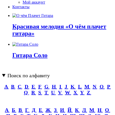
Мой аккаунт
Контакты
Красивая мелодия «О чём плачет
гитара»
Гитара Соло
Поиск по алфавиту
A
B
C
D
E
F
G
H
I
J
K
L
M
N
O
P
Q
R
S
T
U
V
W
X
Y
Z
А
Б
В
Г
Д
Е
Ж
З
И
Й
К
Л
М
Н
О