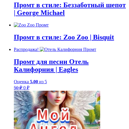
Промт в стиле: Беззаботный шепот
| George Michael
Промт в стиле: Zoo Zoo | Bisquit
Распродажа!
Промт для песни Отель
Калифорния | Eagles
Оценка
5.00
из 5
Первоначальная
Текущая
50
₽
0
₽
цена
цена:
составляла
0 ₽.
50 ₽.