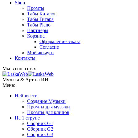
Shop
Промты
Табы Каталог
Табы Гитара
Табы Piano
Партнеры
Корзина
Оформление заказа
Согласие
Мой аккаунт
Контакты
Мы в соц. сетях
Музыка & Арт на ИИ
Меню
Нейросети
Создание Музыки
Промты для музыки
Промты для клипов
На 1 струне
Сборник G1
Сборник G2
Сборник G3