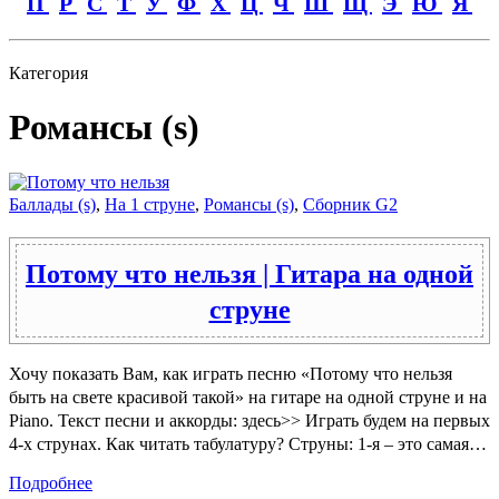
П
Р
С
Т
У
Ф
Х
Ц
Ч
Ш
Щ
Э
Ю
Я
Категория
Романсы (s)
Баллады (s)
,
На 1 струне
,
Романсы (s)
,
Сборник G2
Потому что нельзя | Гитара на одной
струне
Хочу показать Вам, как играть песню «Потому что нельзя
быть на свете красивой такой» на гитаре на одной струне и на
Piano. Текст песни и аккорды: здесь>> Играть будем на первых
4-х струнах. Как читать табулатуру? Струны: 1-я – это самая…
Подробнее