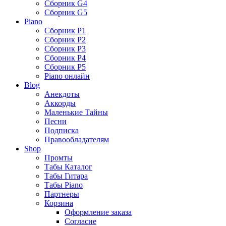
Сборник G4
Сборник G5
Piano
Сборник P1
Сборник P2
Сборник P3
Сборник P4
Сборник P5
Piano онлайн
Blog
Анекдоты
Аккорды
Маленькие Тайны
Песни
Подписка
Правообладателям
Shop
Промты
Табы Каталог
Табы Гитара
Табы Piano
Партнеры
Корзина
Оформление заказа
Согласие