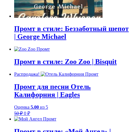
Промт в стиле: Беззаботный шепот
| George Michael
Промт в стиле: Zoo Zoo | Bisquit
Распродажа!
Промт для песни Отель
Калифорния | Eagles
Оценка
5.00
из 5
Первоначальная
Текущая
50
₽
0
₽
цена
цена:
составляла
0 ₽.
50 ₽.
Промт в стиле: «Мой Ангел» |