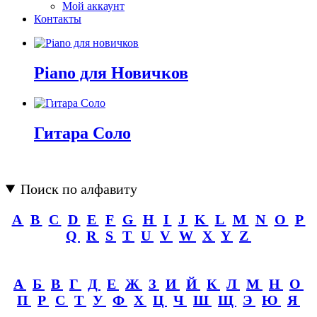
Мой аккаунт
Контакты
Piano для Новичков
Гитара Соло
Поиск по алфавиту
A
B
C
D
E
F
G
H
I
J
K
L
M
N
O
P
Q
R
S
T
U
V
W
X
Y
Z
А
Б
В
Г
Д
Е
Ж
З
И
Й
К
Л
М
Н
О
П
Р
С
Т
У
Ф
Х
Ц
Ч
Ш
Щ
Э
Ю
Я