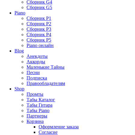
Сборник G4
Сборник G5
Piano
Сборник P1
Сборник P2
Сборник P3
Сборник P4
Сборник P5
Piano онлайн
Blog
Анекдоты
Аккорды
Маленькие Тайны
Песни
Подписка
Правообладателям
Shop
Промты
Табы Каталог
Табы Гитара
Табы Piano
Партнеры
Корзина
Оформление заказа
Согласие