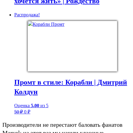
хочется жить» | Рождество
Распродажа!
Промт в стиле: Корабли | Дмитрий
Колдун
Оценка
5.00
из 5
Первоначальная
Текущая
50
₽
0
₽
цена
цена:
Производители не перестают баловать фанатов
составляла
0 ₽.
50 ₽.
Marvel: на этот раз мы нашли классные