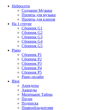
Нейросети
Создание Музыки
Промты для музыки
Промты для клипов
На 1 струне
Сборник G1
Сборник G2
Сборник G3
Сборник G4
Сборник G5
Piano
Сборник P1
Сборник P2
Сборник P3
Сборник P4
Сборник P5
Piano онлайн
Blog
Анекдоты
Аккорды
Маленькие Тайны
Песни
Подписка
Правообладателям