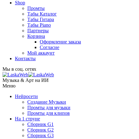
Shop
Промты
Табы Каталог
Табы Гитара
Табы Piano
Партнеры
Корзина
Оформление заказа
Согласие
Мой аккаунт
Контакты
Мы в соц. сетях
Музыка & Арт на ИИ
Меню
Нейросети
Создание Музыки
Промты для музыки
Промты для клипов
На 1 струне
Сборник G1
Сборник G2
Сборник G3