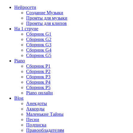
Нейросети
Создание Музыки
Промты для музыки
Промты для клипов
На 1 струне
Сборник G1
Сборник G2
Сборник G3
Сборник G4
Сборник G5
Piano
Сборник P1
Сборник P2
Сборник P3
Сборник P4
Сборник P5
Piano онлайн
Blog
Анекдоты
Аккорды
Маленькие Тайны
Песни
Подписка
Правообладателям