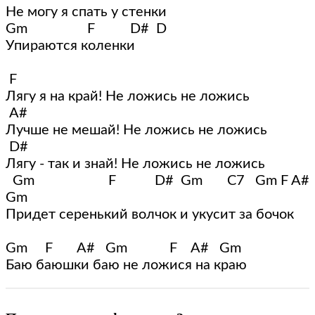
Не могу я спать у стенки

Gm                 F          D#  D

Упираются коленки

 F

Лягу я на край! Не ложись не ложись

 A#

Лучше не мешай! Не ложись не ложись

 D#

Лягу - так и знай! Не ложись не ложись

  Gm                     F           D#  Gm       C7   Gm F A# 
Gm

Придет серенький волчок и укусит за бочок

Gm     F       A#   Gm            F    A#   Gm

Баю баюшки баю не ложися на краю