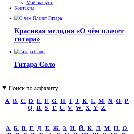
Мой аккаунт
Контакты
Красивая мелодия «О чём плачет
гитара»
Гитара Соло
Поиск по алфавиту
A
B
C
D
E
F
G
H
I
J
K
L
M
N
O
P
Q
R
S
T
U
V
W
X
Y
Z
А
Б
В
Г
Д
Е
Ж
З
И
Й
К
Л
М
Н
О