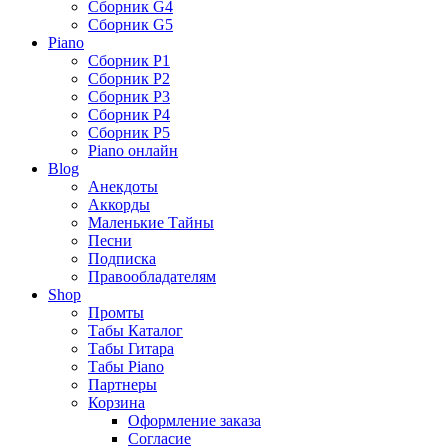
Сборник G4
Сборник G5
Piano
Сборник P1
Сборник P2
Сборник P3
Сборник P4
Сборник P5
Piano онлайн
Blog
Анекдоты
Аккорды
Маленькие Тайны
Песни
Подписка
Правообладателям
Shop
Промты
Табы Каталог
Табы Гитара
Табы Piano
Партнеры
Корзина
Оформление заказа
Согласие