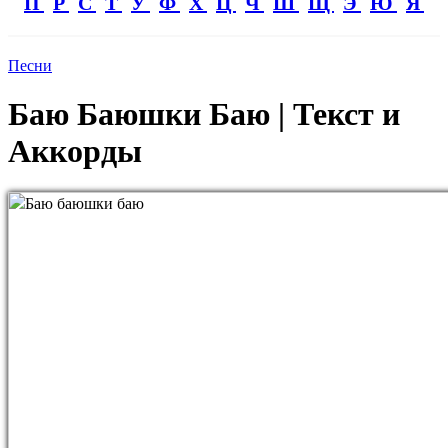
П
Р
С
Т
У
Ф
Х
Ц
Ч
Ш
Щ
Э
Ю
Я
Песни
Баю Баюшки Баю | Текст и
Аккорды