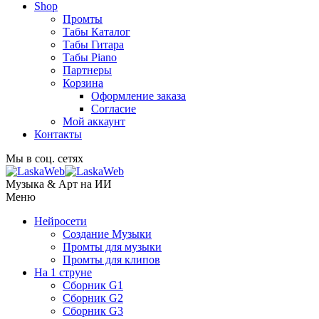
Shop
Промты
Табы Каталог
Табы Гитара
Табы Piano
Партнеры
Корзина
Оформление заказа
Согласие
Мой аккаунт
Контакты
Мы в соц. сетях
Музыка & Арт на ИИ
Меню
Нейросети
Создание Музыки
Промты для музыки
Промты для клипов
На 1 струне
Сборник G1
Сборник G2
Сборник G3