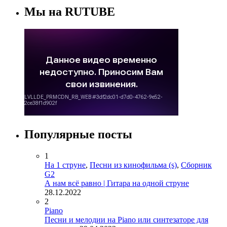
Мы на RUTUBE
Популярные посты
1
На 1 струне
,
Песни из кинофильма (s)
,
Сборник
G2
А нам всё равно | Гитара на одной струне
28.12.2022
2
Piano
Песни и мелодии на Piano или синтезаторе для