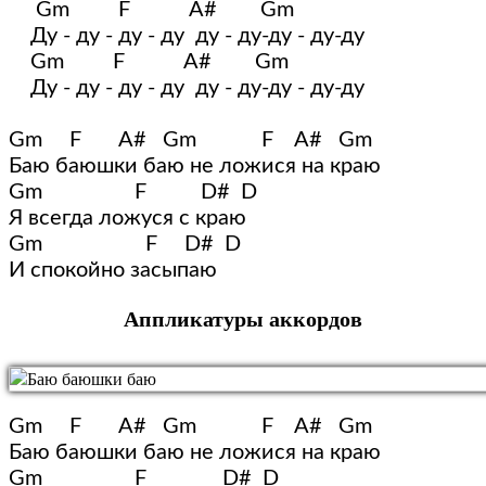
     Gm         F           A#        Gm

    Ду - ду - ду - ду  ду - ду-ду - ду-ду

    Gm         F           A#        Gm

    Ду - ду - ду - ду  ду - ду-ду - ду-ду

Gm     F       A#   Gm            F    A#   Gm

Баю баюшки баю не ложися на краю

Gm                 F          D#  D

Я всегда ложуся с краю

Gm                   F     D#  D

И спокойно засыпаю
Аппликатуры аккордов
Gm     F       A#   Gm            F    A#   Gm

Баю баюшки баю не ложися на краю

Gm                 F              D#  D
