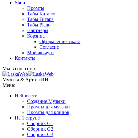
Shop
Промты
Табы Каталог
Табы Гитара
Табы Piano
Партнеры
Корзина
Оформление заказа
Согласие
Мой аккаунт
Контакты
Мы в соц. сетях
Музыка & Арт на ИИ
Меню
Нейросети
Создание Музыки
Промты для музыки
Промты для клипов
На 1 струне
Сборник G1
Сборник G2
Сборник G3