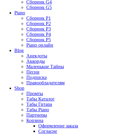
Сборник G4
Сборник G5
Piano
Сборник P1
Сборник P2
Сборник P3
Сборник P4
Сборник P5
Piano онлайн
Blog
Анекдоты
Аккорды
Маленькие Тайны
Песни
Подписка
Правообладателям
Shop
Промты
Табы Каталог
Табы Гитара
Табы Piano
Партнеры
Корзина
Оформление заказа
Согласие