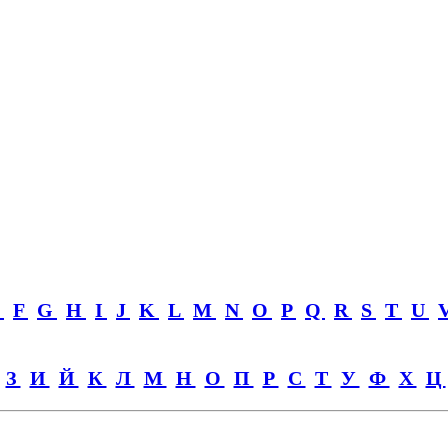
E
F
G
H
I
J
K
L
M
N
O
P
Q
R
S
T
U
З
И
Й
К
Л
М
Н
О
П
Р
С
Т
У
Ф
Х
Ц