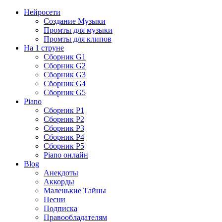
Нейросети
Создание Музыки
Промты для музыки
Промты для клипов
На 1 струне
Сборник G1
Сборник G2
Сборник G3
Сборник G4
Сборник G5
Piano
Сборник P1
Сборник P2
Сборник P3
Сборник P4
Сборник P5
Piano онлайн
Blog
Анекдоты
Аккорды
Маленькие Тайны
Песни
Подписка
Правообладателям