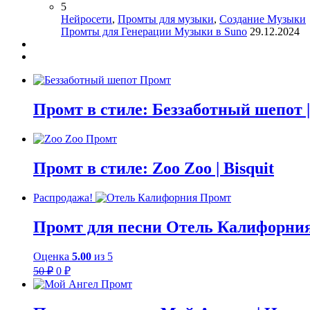
5
Нейросети
,
Промты для музыки
,
Создание Музыки
Промты для Генерации Музыки в Suno
29.12.2024
Промт в стиле: Беззаботный шепот |
Промт в стиле: Zoo Zoo | Bisquit
Распродажа!
Промт для песни Отель Калифорния 
Оценка
5.00
из 5
Первоначальная
Текущая
50
₽
0
₽
цена
цена:
составляла
0 ₽.
50 ₽.