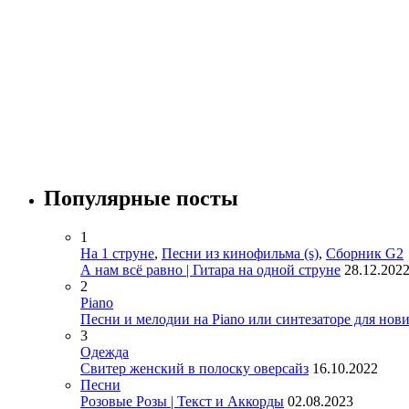
Популярные посты
1
На 1 струне
,
Песни из кинофильма (s)
,
Сборник G2
А нам всё равно | Гитара на одной струне
28.12.202
2
Piano
Песни и мелодии на Piano или синтезаторе для нов
3
Одежда
Свитер женский в полоску оверсайз
16.10.2022
Песни
Розовые Розы | Текст и Аккорды
02.08.2023