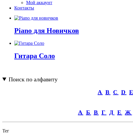
Мой аккаунт
Контакты
Piano для Новичков
Гитара Соло
Поиск по алфавиту
A
B
C
D
А
Б
В
Г
Д
Е
Ж
Тег