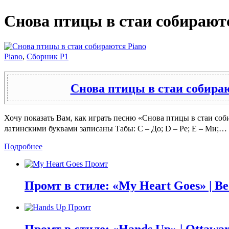
Снова птицы в стаи собирают
Piano
,
Сборник P1
Снова птицы в стаи собира
Хочу показать Вам, как играть песню «Снова птицы в стаи соби
латинскими буквами записаны Табы: C – До; D – Ре; E – Ми;…
Подробнее
Промт в стиле: «My Heart Goes» | Be