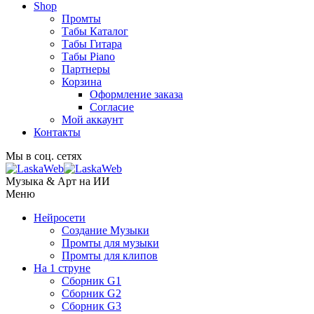
Shop
Промты
Табы Каталог
Табы Гитара
Табы Piano
Партнеры
Корзина
Оформление заказа
Согласие
Мой аккаунт
Контакты
Мы в соц. сетях
Музыка & Арт на ИИ
Меню
Нейросети
Создание Музыки
Промты для музыки
Промты для клипов
На 1 струне
Сборник G1
Сборник G2
Сборник G3