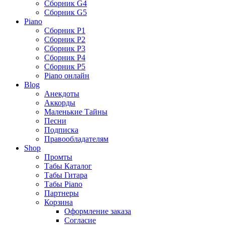
Сборник G4
Сборник G5
Piano
Сборник P1
Сборник P2
Сборник P3
Сборник P4
Сборник P5
Piano онлайн
Blog
Анекдоты
Аккорды
Маленькие Тайны
Песни
Подписка
Правообладателям
Shop
Промты
Табы Каталог
Табы Гитара
Табы Piano
Партнеры
Корзина
Оформление заказа
Согласие