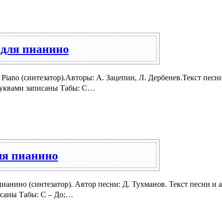
 для пианино
 Piano (синтезатор).Авторы: А. Зацепин, Л. Дербенев.Текст песн
 буквами записаны Табы: C…
ля пианино
 пианино (синтезатор). Автор песни: Д. Тухманов. Текст песни и
исаны Табы: C – До;…