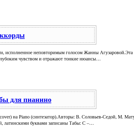
Аккорды
ти, исполненное неповторимым голосом Жанны Агузаровой.Эта к
ы глубоким чувством и отражают тонкие нюансы…
абы для пианино
over) на Piano (синтезатор).Авторы: В. Соловьев-Седой, М. Мат
ой, латинскими буквами записаны Табы: C –…