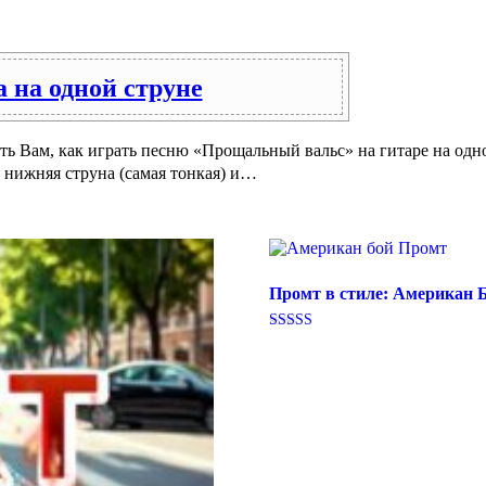
 на одной струне
 Вам, как играть песню «Прощальный вальс» на гитаре на одной 
я нижняя струна (самая тонкая) и…
Промт в стиле: Американ 
Оценка
5.00
из 5