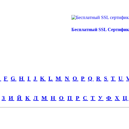
Бесплатный SSL Сертифик
E
F
G
H
I
J
K
L
M
N
O
P
Q
R
S
T
U
З
И
Й
К
Л
М
Н
О
П
Р
С
Т
У
Ф
Х
Ц