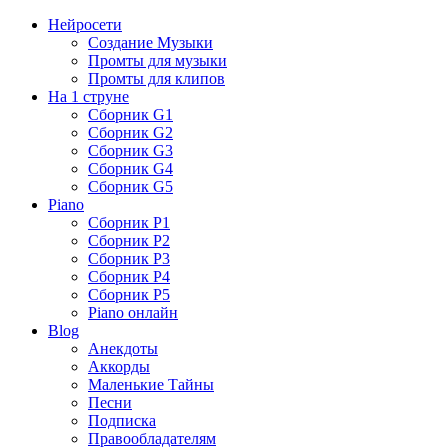
Нейросети
Создание Музыки
Промты для музыки
Промты для клипов
На 1 струне
Сборник G1
Сборник G2
Сборник G3
Сборник G4
Сборник G5
Piano
Сборник P1
Сборник P2
Сборник P3
Сборник P4
Сборник P5
Piano онлайн
Blog
Анекдоты
Аккорды
Маленькие Тайны
Песни
Подписка
Правообладателям