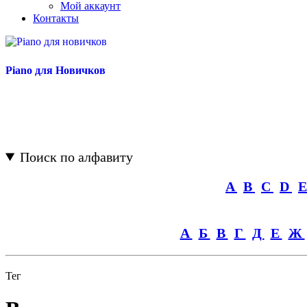
Мой аккаунт
Контакты
Piano для Новичков
Поиск по алфавиту
A
B
C
D
А
Б
В
Г
Д
Е
Ж
Тег