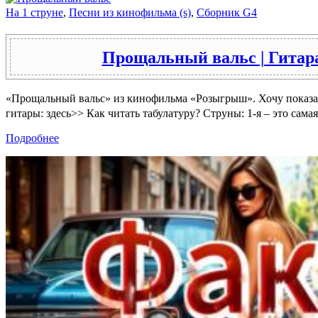
На 1 струне
,
Песни из кинофильма (s)
,
Сборник G4
Прощальный вальс | Гитара
«Прощальный вальс» из кинофильма «Розыгрыш». Хочу показать
гитары: здесь>> Как читать табулатуру? Струны: 1-я – это сама
Подробнее