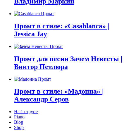
Владимир Маркин
Промт в стиле: «Casablanca» |
Jessica Jay
Промт для песни Зачем Невесты |
Виктор Петлюра
Промт в стиле: «Мадонна» |
Александр Серов
На 1 струне
Piano
Blog
Shop