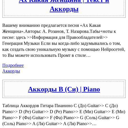
Аккорды
Вашему вниманию предлагается песня «Ах Какая
Женщина».Авторы: А. Розанов, Т. Назарова.Табы+ноты к
песне: здесь >>Информация для Правообладателей>>
Генерация Музыки Если вы когда-либо задумывались о том,
как создать свою уникальную музыку с помощью Нейросетей,
то Вы можете использовать Промт в стиле…
Подробнее
Аккорды
Аккорды B (Си) | Piano
Таблица Аккордов Гитара Пианино C (До) Guitar>> C (До)
Piano>> D (Ре) Guitar>> D (Ре) Piano>> E (Ми) Guitar>> E (Ми)
Piano>> F (Фа) Guitar>> F (Фа) Piano>> G (Соль) Guitar>> G
(Соль) Piano>> A (Ля) Guitar>> A (Ля) Piano>>…