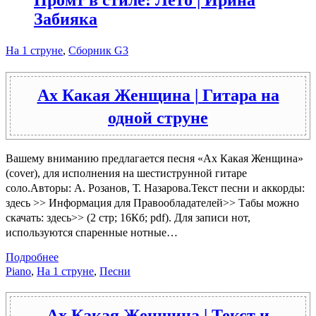
Забияка
На 1 струне
,
Сборник G3
Ах Какая Женщина | Гитара на
одной струне
Вашему вниманию предлагается песня «Ах Какая Женщина»
(cover), для исполнения на шестиструнной гитаре
соло.Авторы: А. Розанов, Т. Назарова.Текст песни и аккорды:
здесь >> Информация для Правообладателей>> Табы можно
скачать: здесь>> (2 стр; 16Кб; pdf). Для записи нот,
используются спаренные нотные…
Подробнее
Piano
,
На 1 струне
,
Песни
Ах Какая Женщина | Текст и