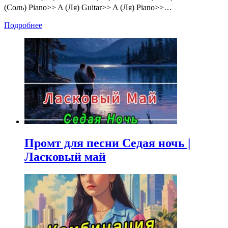
(Соль) Piano>> A (Ля) Guitar>> A (Ля) Piano>>…
Подробнее
Промт для песни Седая ночь |
Ласковый май