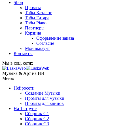
Shop
Промты
Табы Каталог
Табы Гитара
Табы Piano
Партнеры
Корзина
Оформление заказа
Согласие
Мой аккаунт
Контакты
Мы в соц. сетях
Музыка & Арт на ИИ
Меню
Нейросети
Создание Музыки
Промты для музыки
Промты для клипов
На 1 струне
Сборник G1
Сборник G2
Сборник G3