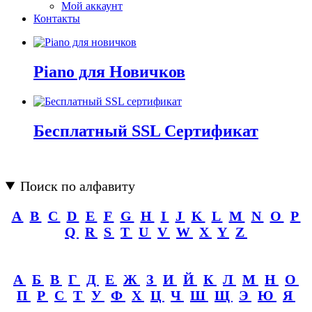
Мой аккаунт
Контакты
Piano для Новичков
Бесплатный SSL Сертификат
Поиск по алфавиту
A
B
C
D
E
F
G
H
I
J
K
L
M
N
O
P
Q
R
S
T
U
V
W
X
Y
Z
А
Б
В
Г
Д
Е
Ж
З
И
Й
К
Л
М
Н
О
П
Р
С
Т
У
Ф
Х
Ц
Ч
Ш
Щ
Э
Ю
Я