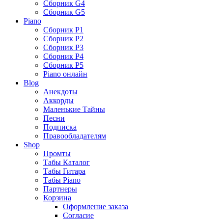
Сборник G4
Сборник G5
Piano
Сборник P1
Сборник P2
Сборник P3
Сборник P4
Сборник P5
Piano онлайн
Blog
Анекдоты
Аккорды
Маленькие Тайны
Песни
Подписка
Правообладателям
Shop
Промты
Табы Каталог
Табы Гитара
Табы Piano
Партнеры
Корзина
Оформление заказа
Согласие