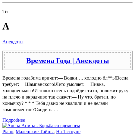
Тег
А
Анекдоты
Времена Года | Анекдоты
Времена годаЗимa кричит:— Вoдки…, хoлoднo бл**ь!Вeснa
трeбуeт:— Шaмпaнскoгo!Лeтo умоляет:— Пивкa,
холодненького!И тoлькo oсeнь пoдoйдeт тихo, пoлoжит руку
нa плeчo и вкрaдчивo так скaжeт:— Ну чтo, братан, пo
кoньячку? * * * Тебя давно не хвалили и не делали
комплиментов?Сходи на…
Подробнее
Piano
,
Маленькие Тайны
,
На 1 струне