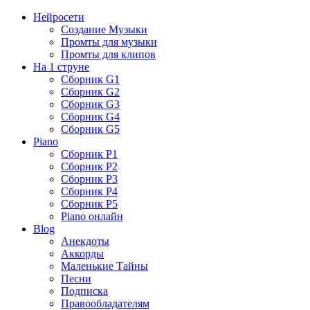
Нейросети
Создание Музыки
Промты для музыки
Промты для клипов
На 1 струне
Сборник G1
Сборник G2
Сборник G3
Сборник G4
Сборник G5
Piano
Сборник P1
Сборник P2
Сборник P3
Сборник P4
Сборник P5
Piano онлайн
Blog
Анекдоты
Аккорды
Маленькие Тайны
Песни
Подписка
Правообладателям