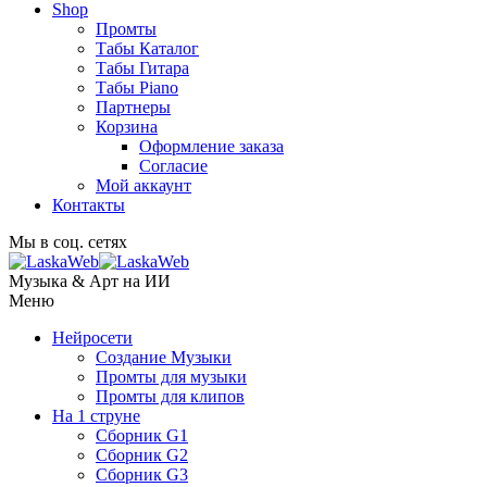
Shop
Промты
Табы Каталог
Табы Гитара
Табы Piano
Партнеры
Корзина
Оформление заказа
Согласие
Мой аккаунт
Контакты
Мы в соц. сетях
Музыка & Арт на ИИ
Меню
Нейросети
Создание Музыки
Промты для музыки
Промты для клипов
На 1 струне
Сборник G1
Сборник G2
Сборник G3