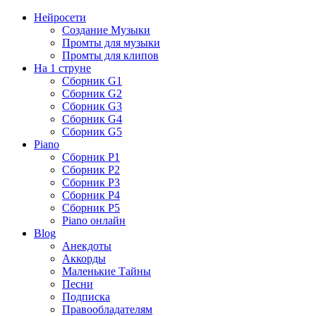
Нейросети
Создание Музыки
Промты для музыки
Промты для клипов
На 1 струне
Сборник G1
Сборник G2
Сборник G3
Сборник G4
Сборник G5
Piano
Сборник P1
Сборник P2
Сборник P3
Сборник P4
Сборник P5
Piano онлайн
Blog
Анекдоты
Аккорды
Маленькие Тайны
Песни
Подписка
Правообладателям