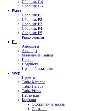
Сборник G4
Сборник G5
Piano
Сборник P1
Сборник P2
Сборник P3
Сборник P4
Сборник P5
Piano онлайн
Blog
Анекдоты
Аккорды
Маленькие Тайны
Песни
Подписка
Правообладателям
Shop
Промты
Табы Каталог
Табы Гитара
Табы Piano
Партнеры
Корзина
Оформление заказа
Согласие