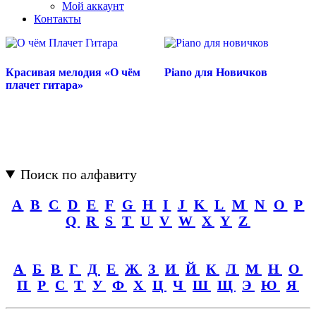
Мой аккаунт
Контакты
Красивая мелодия «О чём
Piano для Новичков
плачет гитара»
Поиск по алфавиту
A
B
C
D
E
F
G
H
I
J
K
L
M
N
O
P
Q
R
S
T
U
V
W
X
Y
Z
А
Б
В
Г
Д
Е
Ж
З
И
Й
К
Л
М
Н
О
П
Р
С
Т
У
Ф
Х
Ц
Ч
Ш
Щ
Э
Ю
Я