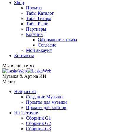
Shop
Промты
Табы Каталог
Табы Гитара
Табы Piano
Партнеры
Корзина
Оформление заказа
Согласие
Мой аккаунт
Контакты
Мы в соц. сетях
Музыка & Арт на ИИ
Меню
Нейросети
Создание Музыки
Промты для музыки
Промты для клипов
На 1 струне
Сборник G1
Сборник G2
Сборник G3