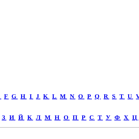
E
F
G
H
I
J
K
L
M
N
O
P
Q
R
S
T
U
З
И
Й
К
Л
М
Н
О
П
Р
С
Т
У
Ф
Х
Ц