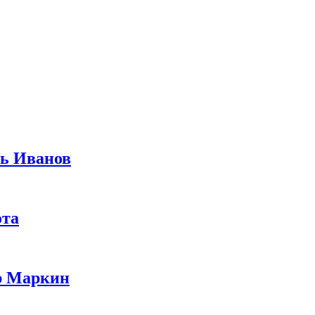
рь Иванов
ота
ир Маркин