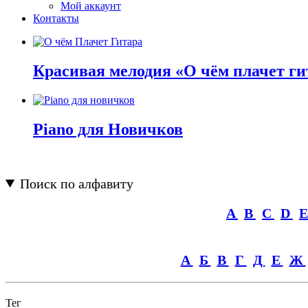
Мой аккаунт
Контакты
Красивая мелодия «О чём плачет ги
Piano для Новичков
Поиск по алфавиту
A
B
C
D
А
Б
В
Г
Д
Е
Ж
Тег