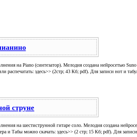
 пианино
нения на Piano (синтезатор). Мелодия создана нейросетью Sun
 распечатать: здесь>> (2стр; 43 Кб; pdf). Для записи нот и та
ной струне
лнения на шестиструнной гитаре соло. Мелодия создана нейрос
а и Табы можно скачать: здесь>> (2 стр; 15 Кб; pdf). Для запи