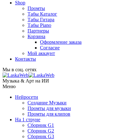
Shop
Промты
Табы Каталог
Табы Гитара
Табы Piano
Партнеры
Корзина
Оформление заказа
Согласие
Мой аккаунт
Контакты
Мы в соц. сетях
Музыка & Арт на ИИ
Меню
Нейросети
Создание Музыки
Промты для музыки
Промты для клипов
На 1 струне
Сборник G1
Сборник G2
Сборник G3