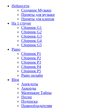
Нейросети
Создание Музыки
Промты для музыки
Промты для клипов
На 1 струне
Сборник G1
Сборник G2
Сборник G3
Сборник G4
Сборник G5
Piano
Сборник P1
Сборник P2
Сборник P3
Сборник P4
Сборник P5
Piano онлайн
Blog
Анекдоты
Аккорды
Маленькие Тайны
Песни
Подписка
Правообладателям