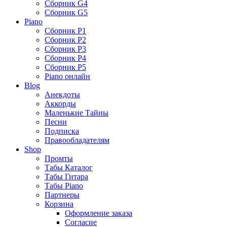
Сборник G4
Сборник G5
Piano
Сборник P1
Сборник P2
Сборник P3
Сборник P4
Сборник P5
Piano онлайн
Blog
Анекдоты
Аккорды
Маленькие Тайны
Песни
Подписка
Правообладателям
Shop
Промты
Табы Каталог
Табы Гитара
Табы Piano
Партнеры
Корзина
Оформление заказа
Согласие