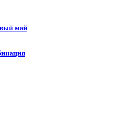
овый май
мбинация