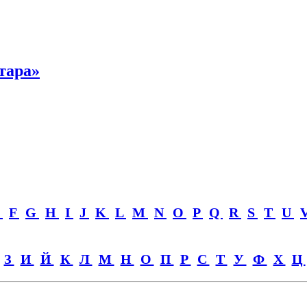
тара»
E
F
G
H
I
J
K
L
M
N
O
P
Q
R
S
T
U
З
И
Й
К
Л
М
Н
О
П
Р
С
Т
У
Ф
Х
Ц