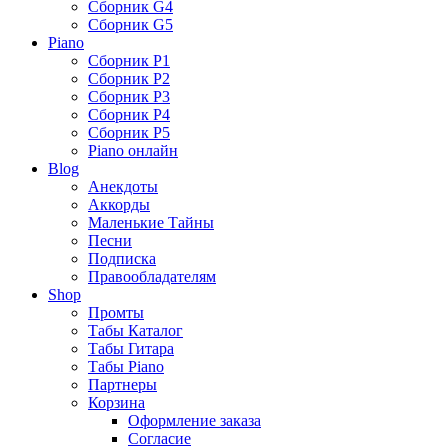
Сборник G4
Сборник G5
Piano
Сборник P1
Сборник P2
Сборник P3
Сборник P4
Сборник P5
Piano онлайн
Blog
Анекдоты
Аккорды
Маленькие Тайны
Песни
Подписка
Правообладателям
Shop
Промты
Табы Каталог
Табы Гитара
Табы Piano
Партнеры
Корзина
Оформление заказа
Согласие