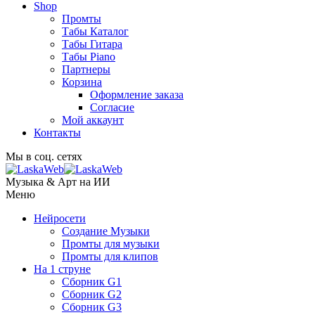
Shop
Промты
Табы Каталог
Табы Гитара
Табы Piano
Партнеры
Корзина
Оформление заказа
Согласие
Мой аккаунт
Контакты
Мы в соц. сетях
Музыка & Арт на ИИ
Меню
Нейросети
Создание Музыки
Промты для музыки
Промты для клипов
На 1 струне
Сборник G1
Сборник G2
Сборник G3