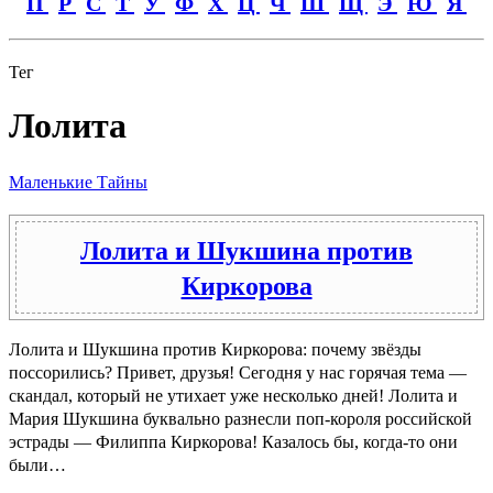
П
Р
С
Т
У
Ф
Х
Ц
Ч
Ш
Щ
Э
Ю
Я
Тег
Лолита
Маленькие Тайны
Лолита и Шукшина против
Киркорова
Лолита и Шукшина против Киркорова: почему звёзды
поссорились? Привет, друзья! Сегодня у нас горячая тема —
скандал, который не утихает уже несколько дней! Лолита и
Мария Шукшина буквально разнесли поп-короля российской
эстрады — Филиппа Киркорова! Казалось бы, когда-то они
были…