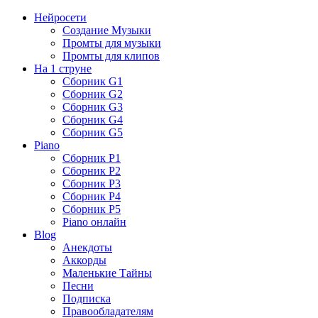
Нейросети
Создание Музыки
Промты для музыки
Промты для клипов
На 1 струне
Сборник G1
Сборник G2
Сборник G3
Сборник G4
Сборник G5
Piano
Сборник P1
Сборник P2
Сборник P3
Сборник P4
Сборник P5
Piano онлайн
Blog
Анекдоты
Аккорды
Маленькие Тайны
Песни
Подписка
Правообладателям