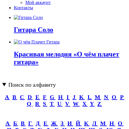
Мой аккаунт
Контакты
Гитара Соло
Красивая мелодия «О чём плачет
гитара»
Поиск по алфавиту
A
B
C
D
E
F
G
H
I
J
K
L
M
N
O
P
Q
R
S
T
U
V
W
X
Y
Z
А
Б
В
Г
Д
Е
Ж
З
И
Й
К
Л
М
Н
О