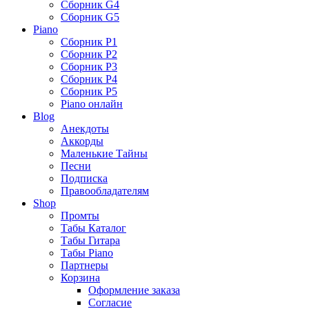
Сборник G4
Сборник G5
Piano
Сборник P1
Сборник P2
Сборник P3
Сборник P4
Сборник P5
Piano онлайн
Blog
Анекдоты
Аккорды
Маленькие Тайны
Песни
Подписка
Правообладателям
Shop
Промты
Табы Каталог
Табы Гитара
Табы Piano
Партнеры
Корзина
Оформление заказа
Согласие