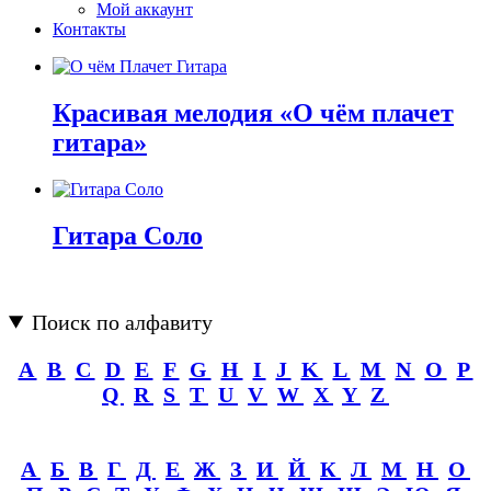
Мой аккаунт
Контакты
Красивая мелодия «О чём плачет
гитара»
Гитара Соло
Поиск по алфавиту
A
B
C
D
E
F
G
H
I
J
K
L
M
N
O
P
Q
R
S
T
U
V
W
X
Y
Z
А
Б
В
Г
Д
Е
Ж
З
И
Й
К
Л
М
Н
О