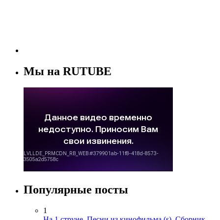
Мы на RUTUBE
Популярные посты
1
На 1 струне
,
Песни из кинофильма (s)
,
Сборник