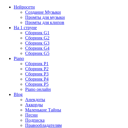
Нейросети
Создание Музыки
Промты для музыки
Промты для клипов
На 1 струне
Сборник G1
Сборник G2
Сборник G3
Сборник G4
Сборник G5
Piano
Сборник P1
Сборник P2
Сборник P3
Сборник P4
Сборник P5
Piano онлайн
Blog
Анекдоты
Аккорды
Маленькие Тайны
Песни
Подписка
Правообладателям