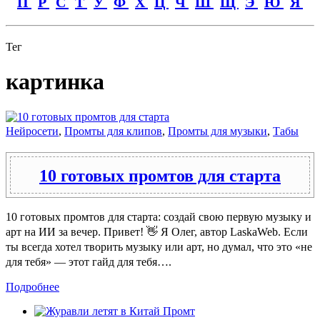
П
Р
С
Т
У
Ф
Х
Ц
Ч
Ш
Щ
Э
Ю
Я
Тег
картинка
Нейросети
,
Промты для клипов
,
Промты для музыки
,
Табы
10 готовых промтов для старта
10 готовых промтов для старта: создай свою первую музыку и
арт на ИИ за вечер. Привет! 👋 Я Олег, автор LaskaWeb. Если
ты всегда хотел творить музыку или арт, но думал, что это «не
для тебя» — этот гайд для тебя….
Подробнее