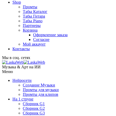
Shop
Промты
Табы Каталог
Табы Гитара
Табы Piano
Партнеры
Корзина
Оформление заказа
Согласие
Мой аккаунт
Контакты
Мы в соц. сетях
Музыка & Арт на ИИ
Меню
Нейросети
Создание Музыки
Промты для музыки
Промты для клипов
На 1 струне
Сборник G1
Сборник G2
Сборник G3