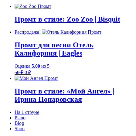
Промт в стиле: Zoo Zoo | Bisquit
Распродажа!
Промт для песни Отель
Калифорния | Eagles
Оценка
5.00
из 5
Первоначальная
Текущая
50
₽
0
₽
цена
цена:
составляла
0 ₽.
50 ₽.
Промт в стиле: «Мой Ангел» |
Ирина Понаровская
На 1 струне
Piano
Blog
Shop