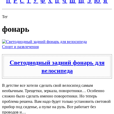
П
Р
С
Т
У
Ф
Х
Ц
Ч
Ш
Щ
Э
Ю
Я
Тег
фонарь
Спорт и развлечения
Светодиодный задний фонарь для
велосипеда
В детстве все хотели сделать свой велосипед самым
необычным. Трещетки, зеркала, поворотники… Особенно
сложно было сделать именно поворотники. Но теперь
проблема решена. Вам надо будет только установить световой
прибор под сиденье, а пульт на руль. Все работает без
проводов и…