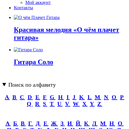
Мой аккаунт
Контакты
Красивая мелодия «О чём плачет
гитара»
Гитара Соло
Поиск по алфавиту
A
B
C
D
E
F
G
H
I
J
K
L
M
N
O
P
Q
R
S
T
U
V
W
X
Y
Z
А
Б
В
Г
Д
Е
Ж
З
И
Й
К
Л
М
Н
О