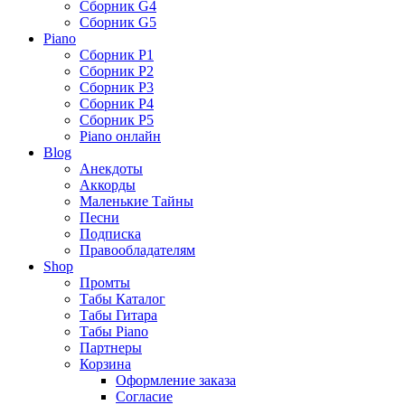
Сборник G4
Сборник G5
Piano
Сборник P1
Сборник P2
Сборник P3
Сборник P4
Сборник P5
Piano онлайн
Blog
Анекдоты
Аккорды
Маленькие Тайны
Песни
Подписка
Правообладателям
Shop
Промты
Табы Каталог
Табы Гитара
Табы Piano
Партнеры
Корзина
Оформление заказа
Согласие