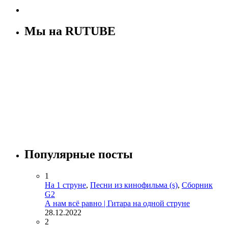
Мы на RUTUBE
Популярные посты
1
На 1 струне
,
Песни из кинофильма (s)
,
Сборник
G2
А нам всё равно | Гитара на одной струне
28.12.2022
2