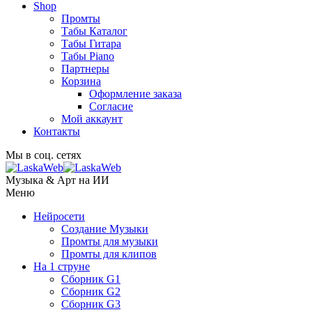
Shop
Промты
Табы Каталог
Табы Гитара
Табы Piano
Партнеры
Корзина
Оформление заказа
Согласие
Мой аккаунт
Контакты
Мы в соц. сетях
Музыка & Арт на ИИ
Меню
Нейросети
Создание Музыки
Промты для музыки
Промты для клипов
На 1 струне
Сборник G1
Сборник G2
Сборник G3