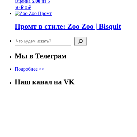
Оценка
5.00
из 5
Первоначальная
Текущая
50
₽
0
₽
цена
цена:
составляла
0 ₽.
50 ₽.
Промт в стиле: Zoo Zoo | Bisquit
Поиск
Мы в Телеграм
Подробнее >>
Наш канал на VK