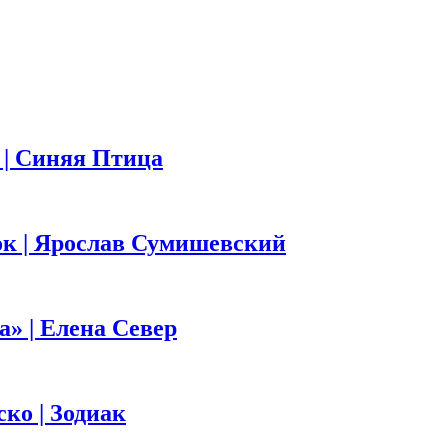
 | Синяя Птица
ок | Ярослав Сумишевский
а» | Елена Север
ко | Зодиак