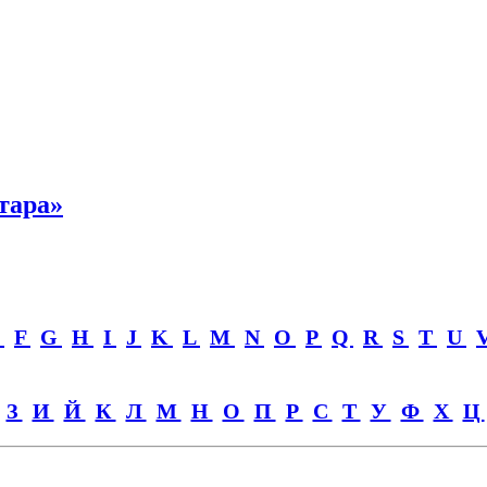
тара»
E
F
G
H
I
J
K
L
M
N
O
P
Q
R
S
T
U
З
И
Й
К
Л
М
Н
О
П
Р
С
Т
У
Ф
Х
Ц