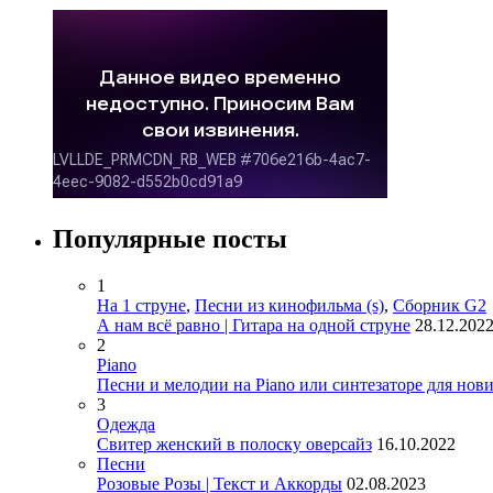
Популярные посты
1
На 1 струне
,
Песни из кинофильма (s)
,
Сборник G2
А нам всё равно | Гитара на одной струне
28.12.202
2
Piano
Песни и мелодии на Piano или синтезаторе для нов
3
Одежда
Свитер женский в полоску оверсайз
16.10.2022
Песни
Розовые Розы | Текст и Аккорды
02.08.2023