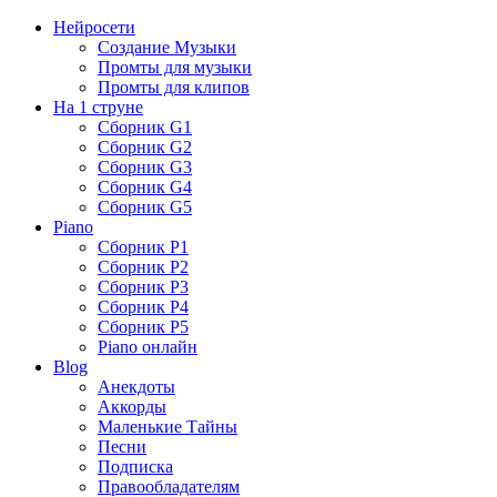
Нейросети
Создание Музыки
Промты для музыки
Промты для клипов
На 1 струне
Сборник G1
Сборник G2
Сборник G3
Сборник G4
Сборник G5
Piano
Сборник P1
Сборник P2
Сборник P3
Сборник P4
Сборник P5
Piano онлайн
Blog
Анекдоты
Аккорды
Маленькие Тайны
Песни
Подписка
Правообладателям