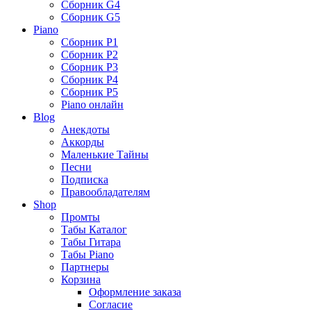
Сборник G4
Сборник G5
Piano
Сборник P1
Сборник P2
Сборник P3
Сборник P4
Сборник P5
Piano онлайн
Blog
Анекдоты
Аккорды
Маленькие Тайны
Песни
Подписка
Правообладателям
Shop
Промты
Табы Каталог
Табы Гитара
Табы Piano
Партнеры
Корзина
Оформление заказа
Согласие