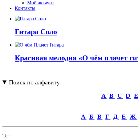
Мой аккаунт
Контакты
Гитара Соло
Красивая мелодия «О чём плачет ги
Поиск по алфавиту
A
B
C
D
А
Б
В
Г
Д
Е
Ж
Тег