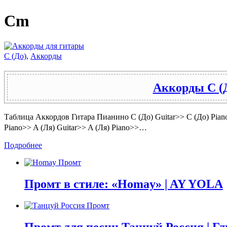
Cm
C (До)
,
Аккорды
Аккорды C (
Таблица Аккордов Гитара Пианино C (До) Guitar>> C (До) Piano>
Piano>> A (Ля) Guitar>> A (Ля) Piano>>…
Подробнее
Промт в стиле: «Homay» | AY YOLA