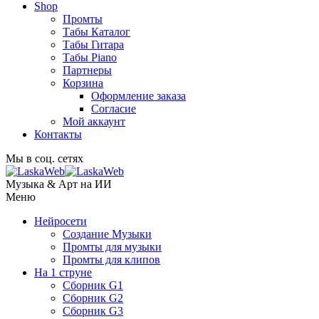
Shop
Промты
Табы Каталог
Табы Гитара
Табы Piano
Партнеры
Корзина
Оформление заказа
Согласие
Мой аккаунт
Контакты
Мы в соц. сетях
Музыка & Арт на ИИ
Меню
Нейросети
Создание Музыки
Промты для музыки
Промты для клипов
На 1 струне
Сборник G1
Сборник G2
Сборник G3