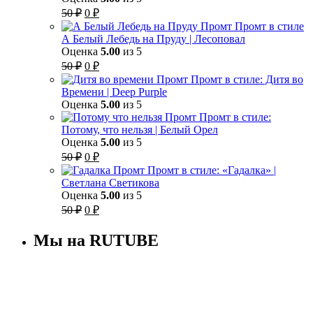
Первоначальная
Текущая
50
₽
0
₽
цена
цена:
Промт в стиле
составляла
0 ₽.
А Белый Лебедь на Пруду | Лесоповал
50 ₽.
Оценка
5.00
из 5
Первоначальная
Текущая
50
₽
0
₽
цена
цена:
Промт в стиле: Дитя во
составляла
0 ₽.
Времени | Deep Purple
50 ₽.
Оценка
5.00
из 5
Промт в стиле:
Потому, что нельзя | Белый Орел
Оценка
5.00
из 5
Первоначальная
Текущая
50
₽
0
₽
цена
цена:
Промт в стиле: «Гадалка» |
составляла
0 ₽.
Светлана Светикова
50 ₽.
Оценка
5.00
из 5
Первоначальная
Текущая
50
₽
0
₽
цена
цена:
составляла
0 ₽.
Мы на RUTUBE
50 ₽.