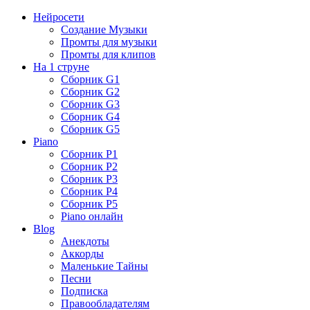
Нейросети
Создание Музыки
Промты для музыки
Промты для клипов
На 1 струне
Сборник G1
Сборник G2
Сборник G3
Сборник G4
Сборник G5
Piano
Сборник P1
Сборник P2
Сборник P3
Сборник P4
Сборник P5
Piano онлайн
Blog
Анекдоты
Аккорды
Маленькие Тайны
Песни
Подписка
Правообладателям