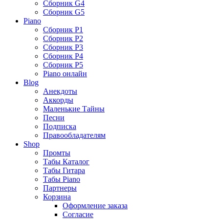
Сборник G4
Сборник G5
Piano
Сборник P1
Сборник P2
Сборник P3
Сборник P4
Сборник P5
Piano онлайн
Blog
Анекдоты
Аккорды
Маленькие Тайны
Песни
Подписка
Правообладателям
Shop
Промты
Табы Каталог
Табы Гитара
Табы Piano
Партнеры
Корзина
Оформление заказа
Согласие