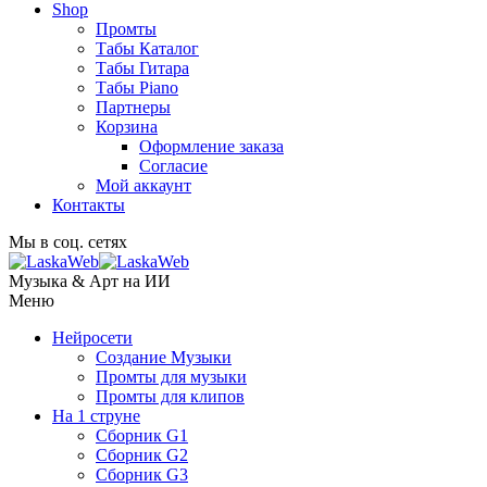
Shop
Промты
Табы Каталог
Табы Гитара
Табы Piano
Партнеры
Корзина
Оформление заказа
Согласие
Мой аккаунт
Контакты
Мы в соц. сетях
Музыка & Арт на ИИ
Меню
Нейросети
Создание Музыки
Промты для музыки
Промты для клипов
На 1 струне
Сборник G1
Сборник G2
Сборник G3