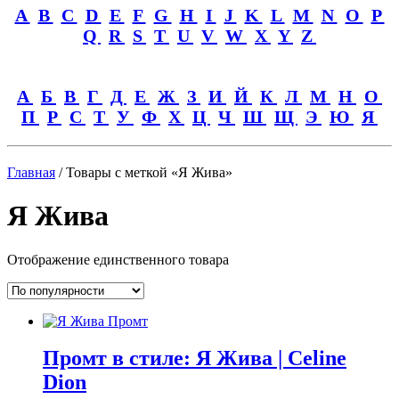
A
B
C
D
E
F
G
H
I
J
K
L
M
N
O
P
Q
R
S
T
U
V
W
X
Y
Z
А
Б
В
Г
Д
Е
Ж
З
И
Й
К
Л
М
Н
О
П
Р
С
Т
У
Ф
Х
Ц
Ч
Ш
Щ
Э
Ю
Я
Главная
/ Товары с меткой «Я Жива»
Я Жива
Отображение единственного товара
Промт в стиле: Я Жива | Celine
Dion