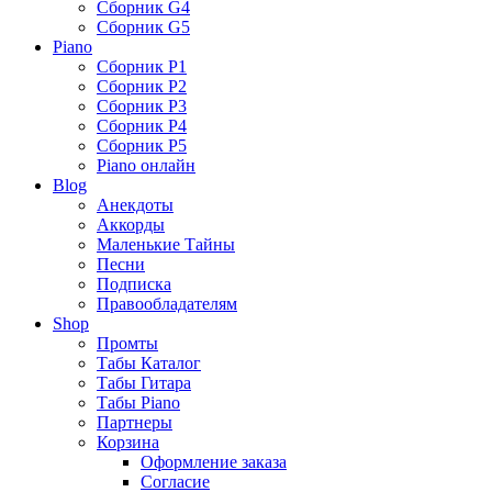
Сборник G4
Сборник G5
Piano
Сборник P1
Сборник P2
Сборник P3
Сборник P4
Сборник P5
Piano онлайн
Blog
Анекдоты
Аккорды
Маленькие Тайны
Песни
Подписка
Правообладателям
Shop
Промты
Табы Каталог
Табы Гитара
Табы Piano
Партнеры
Корзина
Оформление заказа
Согласие