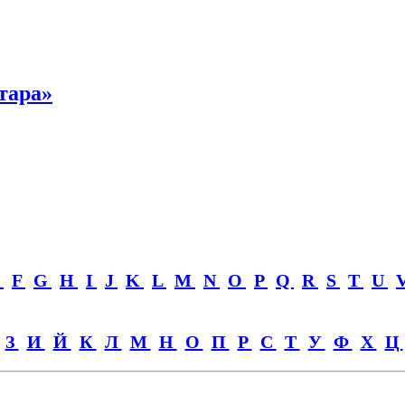
тара»
E
F
G
H
I
J
K
L
M
N
O
P
Q
R
S
T
U
З
И
Й
К
Л
М
Н
О
П
Р
С
Т
У
Ф
Х
Ц