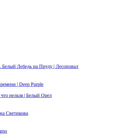
А Белый Лебедь на Пруду | Лесоповал
ремени | Deep Purple
 что нельзя | Белый Орел
ана Светикова
ugno