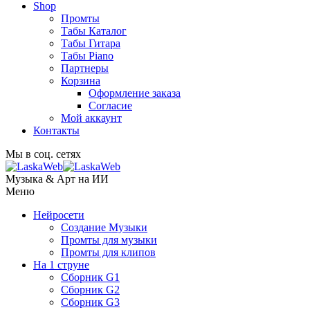
Shop
Промты
Табы Каталог
Табы Гитара
Табы Piano
Партнеры
Корзина
Оформление заказа
Согласие
Мой аккаунт
Контакты
Мы в соц. сетях
Музыка & Арт на ИИ
Меню
Нейросети
Создание Музыки
Промты для музыки
Промты для клипов
На 1 струне
Сборник G1
Сборник G2
Сборник G3