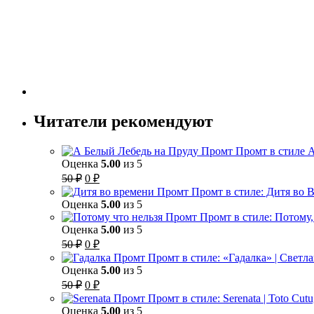
Читатели рекомендуют
Промт в стиле 
Оценка
5.00
из 5
Первоначальная
Текущая
50
₽
0
₽
цена
цена:
Промт в стиле: Дитя во В
составляла
0 ₽.
Оценка
5.00
из 5
50 ₽.
Промт в стиле: Потому,
Оценка
5.00
из 5
Первоначальная
Текущая
50
₽
0
₽
цена
цена:
Промт в стиле: «Гадалка» | Светл
составляла
0 ₽.
Оценка
5.00
из 5
50 ₽.
Первоначальная
Текущая
50
₽
0
₽
цена
цена:
Промт в стиле: Serenata | Toto Cut
составляла
0 ₽.
Оценка
5.00
из 5