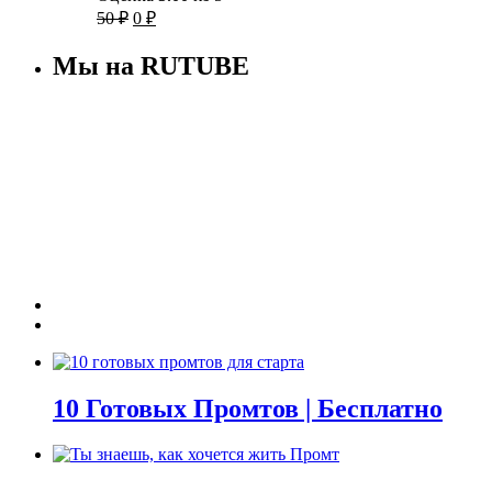
50 ₽.
Первоначальная
Текущая
50
₽
0
₽
цена
цена:
составляла
0 ₽.
Мы на RUTUBE
50 ₽.
10 Готовых Промтов | Бесплатно