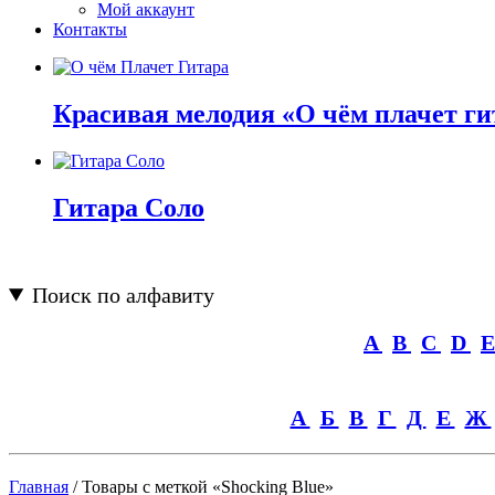
Мой аккаунт
Контакты
Красивая мелодия «О чём плачет ги
Гитара Соло
Поиск по алфавиту
A
B
C
D
А
Б
В
Г
Д
Е
Ж
Главная
/ Товары с меткой «Shocking Blue»