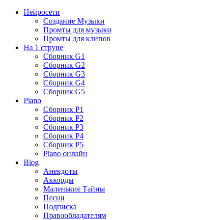
Нейросети
Создание Музыки
Промты для музыки
Промты для клипов
На 1 струне
Сборник G1
Сборник G2
Сборник G3
Сборник G4
Сборник G5
Piano
Сборник P1
Сборник P2
Сборник P3
Сборник P4
Сборник P5
Piano онлайн
Blog
Анекдоты
Аккорды
Маленькие Тайны
Песни
Подписка
Правообладателям