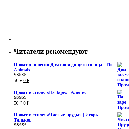
Читатели рекомендуют
Промт для песни Дом восходящего солнца | The
Animals
Первоначальная
Текущая
50
₽
0
₽
Оценка
5.00
цена
цена:
из 5
составляла
0 ₽.
Промт в стиле: «На Заре» | Альянс
50 ₽.
Первоначальная
Текущая
50
₽
0
₽
Оценка
5.00
цена
цена:
из 5
составляла
0 ₽.
Промт в стиле: «Чистые пруды» | Игорь
50 ₽.
Тальков