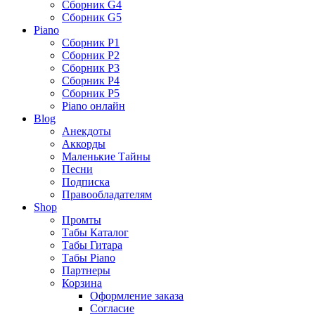
Сборник G4
Сборник G5
Piano
Сборник P1
Сборник P2
Сборник P3
Сборник P4
Сборник P5
Piano онлайн
Blog
Анекдоты
Аккорды
Маленькие Тайны
Песни
Подписка
Правообладателям
Shop
Промты
Табы Каталог
Табы Гитара
Табы Piano
Партнеры
Корзина
Оформление заказа
Согласие