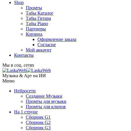
Shop
Промты
Табы Каталог
Табы Гитара
Табы Piano
Партнеры
Корзина
Оформление заказа
Согласие
Мой аккаунт
Контакты
Мы в соц. сетях
Музыка & Арт на ИИ
Меню
Нейросети
Создание Музыки
Промты для музыки
Промты для клипов
На 1 струне
Сборник G1
Сборник G2
Сборник G3