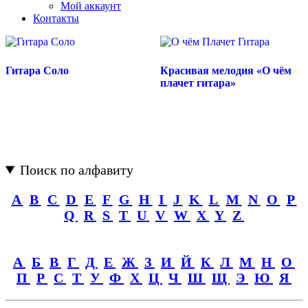
Мой аккаунт
Контакты
Гитара Соло
Красивая мелодия «О чём
плачет гитара»
Поиск по алфавиту
A
B
C
D
E
F
G
H
I
J
K
L
M
N
O
P
Q
R
S
T
U
V
W
X
Y
Z
А
Б
В
Г
Д
Е
Ж
З
И
Й
К
Л
М
Н
О
П
Р
С
Т
У
Ф
Х
Ц
Ч
Ш
Щ
Э
Ю
Я