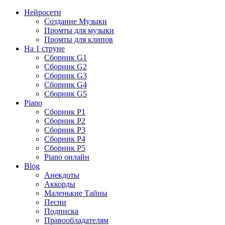
Нейросети
Создание Музыки
Промты для музыки
Промты для клипов
На 1 струне
Сборник G1
Сборник G2
Сборник G3
Сборник G4
Сборник G5
Piano
Сборник P1
Сборник P2
Сборник P3
Сборник P4
Сборник P5
Piano онлайн
Blog
Анекдоты
Аккорды
Маленькие Тайны
Песни
Подписка
Правообладателям