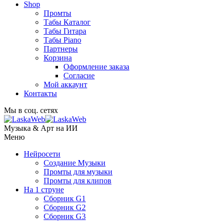
Shop
Промты
Табы Каталог
Табы Гитара
Табы Piano
Партнеры
Корзина
Оформление заказа
Согласие
Мой аккаунт
Контакты
Мы в соц. сетях
Музыка & Арт на ИИ
Меню
Нейросети
Создание Музыки
Промты для музыки
Промты для клипов
На 1 струне
Сборник G1
Сборник G2
Сборник G3