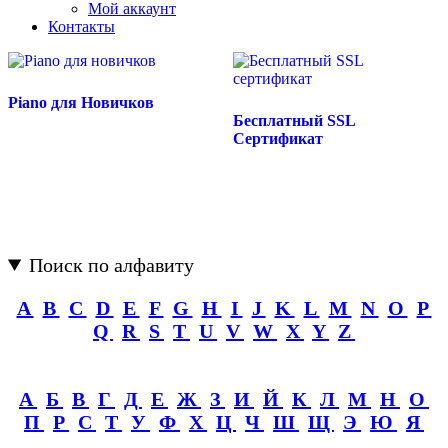
Мой аккаунт
Контакты
Piano для Новичков
Бесплатный SSL
Сертификат
Поиск по алфавиту
A
B
C
D
E
F
G
H
I
J
K
L
M
N
O
P
Q
R
S
T
U
V
W
X
Y
Z
А
Б
В
Г
Д
Е
Ж
З
И
Й
К
Л
М
Н
О
П
Р
С
Т
У
Ф
Х
Ц
Ч
Ш
Щ
Э
Ю
Я