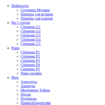
Нейросети
Создание Музыки
Промты для музыки
Промты для клипов
На 1 струне
Сборник G1
Сборник G2
Сборник G3
Сборник G4
Сборник G5
Piano
Сборник P1
Сборник P2
Сборник P3
Сборник P4
Сборник P5
Piano онлайн
Blog
Анекдоты
Аккорды
Маленькие Тайны
Песни
Подписка
Правообладателям