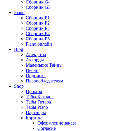
Сборник G4
Сборник G5
Piano
Сборник P1
Сборник P2
Сборник P3
Сборник P4
Сборник P5
Piano онлайн
Blog
Анекдоты
Аккорды
Маленькие Тайны
Песни
Подписка
Правообладателям
Shop
Промты
Табы Каталог
Табы Гитара
Табы Piano
Партнеры
Корзина
Оформление заказа
Согласие