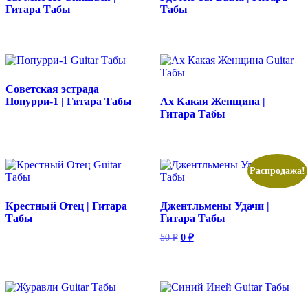
Гитара Табы
Табы
Советская эстрада
Попурри-1 | Гитара Табы
Ах Какая Женщина |
Гитара Табы
Распродажа!
Крестный Отец | Гитара
Джентльмены Удачи |
Табы
Гитара Табы
Первоначальная
Текущая
50
₽
0
₽
цена
цена:
составляла
0 ₽.
50 ₽.