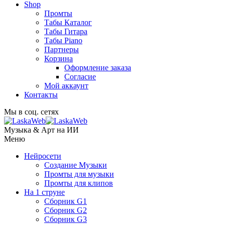
Shop
Промты
Табы Каталог
Табы Гитара
Табы Piano
Партнеры
Корзина
Оформление заказа
Согласие
Мой аккаунт
Контакты
Мы в соц. сетях
Музыка & Арт на ИИ
Меню
Нейросети
Создание Музыки
Промты для музыки
Промты для клипов
На 1 струне
Сборник G1
Сборник G2
Сборник G3