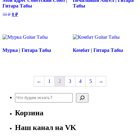
Мой адрес Советский Союз |
Печальный Ангел | Гитара
Гитара Табы
Табы
Первоначальная
Текущая
50
₽
0
₽
цена
цена:
составляла
0 ₽.
50 ₽.
Мурка | Гитара Табы
Комбат | Гитара Табы
←
1
2
3
4
5
→
Поиск
Корзина
Наш канал на VK