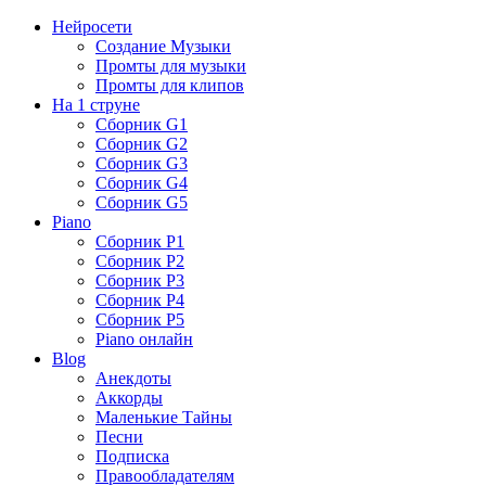
Нейросети
Создание Музыки
Промты для музыки
Промты для клипов
На 1 струне
Сборник G1
Сборник G2
Сборник G3
Сборник G4
Сборник G5
Piano
Сборник P1
Сборник P2
Сборник P3
Сборник P4
Сборник P5
Piano онлайн
Blog
Анекдоты
Аккорды
Маленькие Тайны
Песни
Подписка
Правообладателям