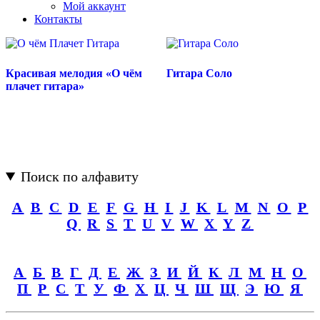
Мой аккаунт
Контакты
Красивая мелодия «О чём
Гитара Соло
плачет гитара»
Поиск по алфавиту
A
B
C
D
E
F
G
H
I
J
K
L
M
N
O
P
Q
R
S
T
U
V
W
X
Y
Z
А
Б
В
Г
Д
Е
Ж
З
И
Й
К
Л
М
Н
О
П
Р
С
Т
У
Ф
Х
Ц
Ч
Ш
Щ
Э
Ю
Я