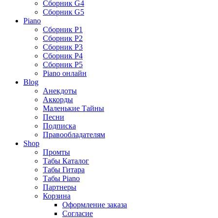
Сборник G4
Сборник G5
Piano
Сборник P1
Сборник P2
Сборник P3
Сборник P4
Сборник P5
Piano онлайн
Blog
Анекдоты
Аккорды
Маленькие Тайны
Песни
Подписка
Правообладателям
Shop
Промты
Табы Каталог
Табы Гитара
Табы Piano
Партнеры
Корзина
Оформление заказа
Согласие