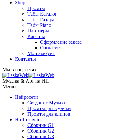
Shop
Промты
Табы Каталог
Табы Гитара
Табы Piano
Партнеры
Корзина
Оформление заказа
Согласие
Мой аккаунт
Контакты
Мы в соц. сетях
Музыка & Арт на ИИ
Меню
Нейросети
Создание Музыки
Промты для музыки
Промты для клипов
На 1 струне
Сборник G1
Сборник G2
Сборник G3