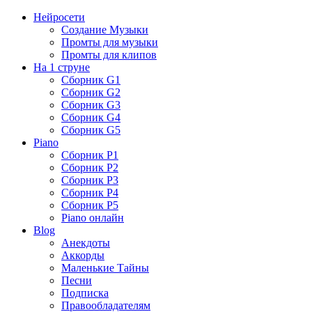
Нейросети
Создание Музыки
Промты для музыки
Промты для клипов
На 1 струне
Сборник G1
Сборник G2
Сборник G3
Сборник G4
Сборник G5
Piano
Сборник P1
Сборник P2
Сборник P3
Сборник P4
Сборник P5
Piano онлайн
Blog
Анекдоты
Аккорды
Маленькие Тайны
Песни
Подписка
Правообладателям