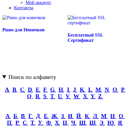
Мой аккаунт
Контакты
Piano для Новичков
Бесплатный SSL
Сертификат
Поиск по алфавиту
A
B
C
D
E
F
G
H
I
J
K
L
M
N
O
P
Q
R
S
T
U
V
W
X
Y
Z
А
Б
В
Г
Д
Е
Ж
З
И
Й
К
Л
М
Н
О
П
Р
С
Т
У
Ф
Х
Ц
Ч
Ш
Щ
Э
Ю
Я