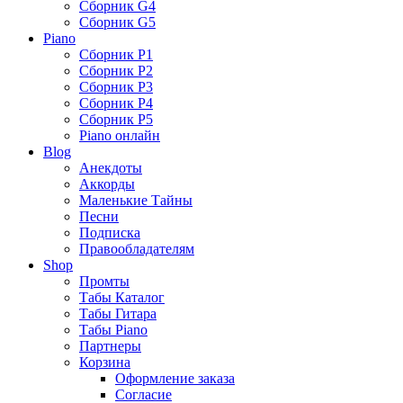
Сборник G4
Сборник G5
Piano
Сборник P1
Сборник P2
Сборник P3
Сборник P4
Сборник P5
Piano онлайн
Blog
Анекдоты
Аккорды
Маленькие Тайны
Песни
Подписка
Правообладателям
Shop
Промты
Табы Каталог
Табы Гитара
Табы Piano
Партнеры
Корзина
Оформление заказа
Согласие