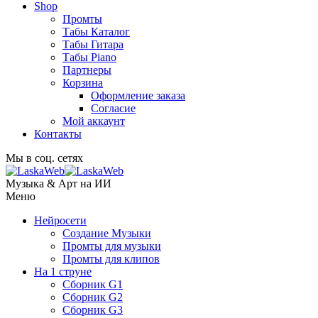
Shop
Промты
Табы Каталог
Табы Гитара
Табы Piano
Партнеры
Корзина
Оформление заказа
Согласие
Мой аккаунт
Контакты
Мы в соц. сетях
Музыка & Арт на ИИ
Меню
Нейросети
Создание Музыки
Промты для музыки
Промты для клипов
На 1 струне
Сборник G1
Сборник G2
Сборник G3