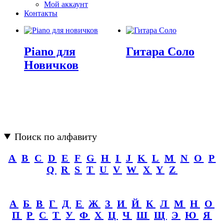
Мой аккаунт
Контакты
Piano для
Гитара Соло
Новичков
Поиск по алфавиту
A
B
C
D
E
F
G
H
I
J
K
L
M
N
O
P
Q
R
S
T
U
V
W
X
Y
Z
А
Б
В
Г
Д
Е
Ж
З
И
Й
К
Л
М
Н
О
П
Р
С
Т
У
Ф
Х
Ц
Ч
Ш
Щ
Э
Ю
Я