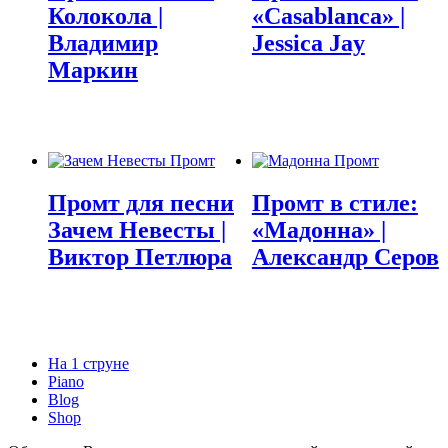
Колокола |
«Casablanca» |
Владимир
Jessica Jay
Маркин
Промт для песни
Промт в стиле:
Зачем Невесты |
«Мадонна» |
Виктор Петлюра
Александр Серов
На 1 струне
Piano
Blog
Shop