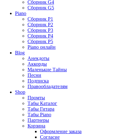
Сборник G4
Сборник G5
Piano
Сборник P1
Сборник P2
Сборник P3
Сборник P4
Сборник P5
Piano онлайн
Blog
Анекдоты
Аккорды
Маленькие Тайны
Песни
Подписка
Правообладателям
Shop
Промты
Табы Каталог
Табы Гитара
Табы Piano
Партнеры
Корзина
Оформление заказа
Согласие