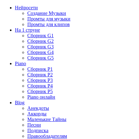
Нейросети
Создание Музыки
Промты для музыки
Промты для клипов
На 1 струне
Сборник G1
Сборник G2
Сборник G3
Сборник G4
Сборник G5
Piano
Сборник P1
Сборник P2
Сборник P3
Сборник P4
Сборник P5
Piano онлайн
Blog
Анекдоты
Аккорды
Маленькие Тайны
Песни
Подписка
Правообладателям