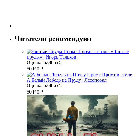
Читатели рекомендуют
Промт в стиле: «Чистые
пруды» | Игорь Тальков
Оценка
5.00
из 5
Первоначальная
Текущая
50
₽
0
₽
цена
цена:
Промт в стиле
составляла
0 ₽.
А Белый Лебедь на Пруду | Лесоповал
50 ₽.
Оценка
5.00
из 5
Первоначальная
Текущая
50
₽
0
₽
цена
цена:
составляла
0 ₽.
50 ₽.