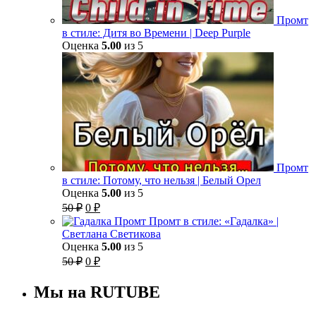
Промт
в стиле: Дитя во Времени | Deep Purple
Оценка
5.00
из 5
Промт
в стиле: Потому, что нельзя | Белый Орел
Оценка
5.00
из 5
Первоначальная
Текущая
50
₽
0
₽
цена
цена:
Промт в стиле: «Гадалка» |
составляла
0 ₽.
Светлана Светикова
50 ₽.
Оценка
5.00
из 5
Первоначальная
Текущая
50
₽
0
₽
цена
цена:
составляла
0 ₽.
Мы на RUTUBE
50 ₽.