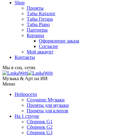
Shop
Промты
Табы Каталог
Табы Гитара
Табы Piano
Партнеры
Корзина
Оформление заказа
Согласие
Мой аккаунт
Контакты
Мы в соц. сетях
Музыка & Арт на ИИ
Меню
Нейросети
Создание Музыки
Промты для музыки
Промты для клипов
На 1 струне
Сборник G1
Сборник G2
Сборник G3