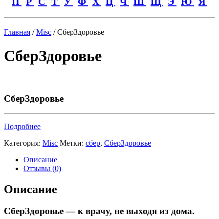
П
Р
С
Т
У
Ф
Х
Ц
Ч
Ш
Щ
Э
Ю
Я
Главная
/
Misc
/ СберЗдоровье
СберЗдоровье
СберЗдоровье
Подробнее
Категория:
Misc
Метки:
сбер
,
СберЗдоровье
Описание
Отзывы (0)
Описание
СберЗдоровье — к врачу, не выходя из дома.