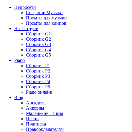
Нейросети
Создание Музыки
Промты для музыки
Промты для клипов
На 1 струне
Сборник G1
Сборник G2
Сборник G3
Сборник G4
Сборник G5
Piano
Сборник P1
Сборник P2
Сборник P3
Сборник P4
Сборник P5
Piano онлайн
Blog
Анекдоты
Аккорды
Маленькие Тайны
Песни
Подписка
Правообладателям