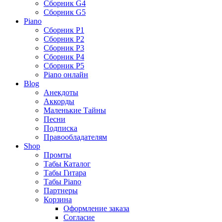
Сборник G4
Сборник G5
Piano
Сборник P1
Сборник P2
Сборник P3
Сборник P4
Сборник P5
Piano онлайн
Blog
Анекдоты
Аккорды
Маленькие Тайны
Песни
Подписка
Правообладателям
Shop
Промты
Табы Каталог
Табы Гитара
Табы Piano
Партнеры
Корзина
Оформление заказа
Согласие