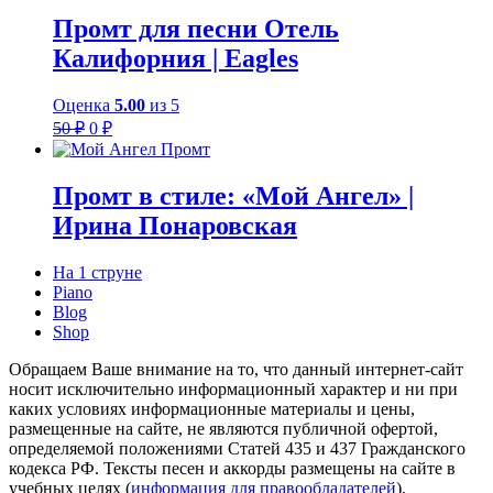
Промт для песни Отель
Калифорния | Eagles
Оценка
5.00
из 5
Первоначальная
Текущая
50
₽
0
₽
цена
цена:
составляла
0 ₽.
50 ₽.
Промт в стиле: «Мой Ангел» |
Ирина Понаровская
На 1 струне
Piano
Blog
Shop
Обращаем Ваше внимание на то, что данный интернет-сайт
носит исключительно информационный характер и ни при
каких условиях информационные материалы и цены,
размещенные на сайте, не являются публичной офертой,
определяемой положениями Статей 435 и 437 Гражданского
кодекса РФ. Тексты песен и аккорды размещены на сайте в
учебных целях (
информация для правообладателей
).