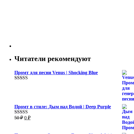
Читатели рекомендуют
Промт для песни Venus | Shocking Blue
Оценка
5.00
из 5
Промт в стиле: Дым над Водой | Deep Purple
Первоначальная
Текущая
50
₽
0
₽
Оценка
5.00
цена
цена:
из 5
составляла
0 ₽.
50 ₽.