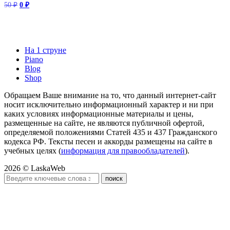
Первоначальная
Текущая
Оценка
50
₽
0
₽
5.00
цена
цена:
из 5
составляла
0 ₽.
50 ₽.
На 1 струне
Piano
Blog
Shop
Обращаем Ваше внимание на то, что данный интернет-сайт
носит исключительно информационный характер и ни при
каких условиях информационные материалы и цены,
размещенные на сайте, не являются публичной офертой,
определяемой положениями Статей 435 и 437 Гражданского
кодекса РФ. Тексты песен и аккорды размещены на сайте в
учебных целях (
информация для правообладателей
).
2026 © LaskaWeb