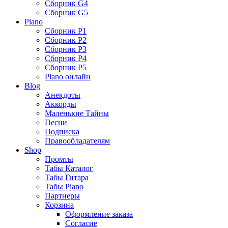
Сборник G4
Сборник G5
Piano
Сборник P1
Сборник P2
Сборник P3
Сборник P4
Сборник P5
Piano онлайн
Blog
Анекдоты
Аккорды
Маленькие Тайны
Песни
Подписка
Правообладателям
Shop
Промты
Табы Каталог
Табы Гитара
Табы Piano
Партнеры
Корзина
Оформление заказа
Согласие