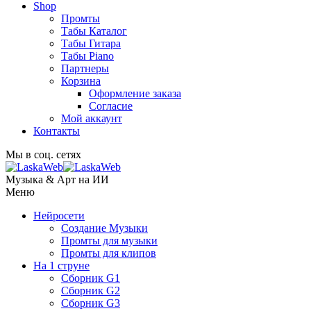
Shop
Промты
Табы Каталог
Табы Гитара
Табы Piano
Партнеры
Корзина
Оформление заказа
Согласие
Мой аккаунт
Контакты
Мы в соц. сетях
Музыка & Арт на ИИ
Меню
Нейросети
Создание Музыки
Промты для музыки
Промты для клипов
На 1 струне
Сборник G1
Сборник G2
Сборник G3