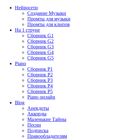
Нейросети
Создание Музыки
Промты для музыки
Промты для клипов
На 1 струне
Сборник G1
Сборник G2
Сборник G3
Сборник G4
Сборник G5
Piano
Сборник P1
Сборник P2
Сборник P3
Сборник P4
Сборник P5
Piano онлайн
Blog
Анекдоты
Аккорды
Маленькие Тайны
Песни
Подписка
Правообладателям