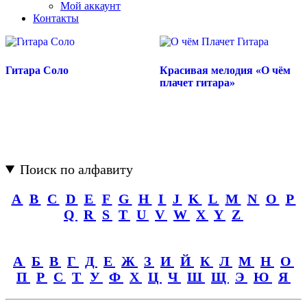
Мой аккаунт
Контакты
Гитара Соло
Красивая мелодия «О чём
плачет гитара»
Поиск по алфавиту
A
B
C
D
E
F
G
H
I
J
K
L
M
N
O
P
Q
R
S
T
U
V
W
X
Y
Z
А
Б
В
Г
Д
Е
Ж
З
И
Й
К
Л
М
Н
О
П
Р
С
Т
У
Ф
Х
Ц
Ч
Ш
Щ
Э
Ю
Я